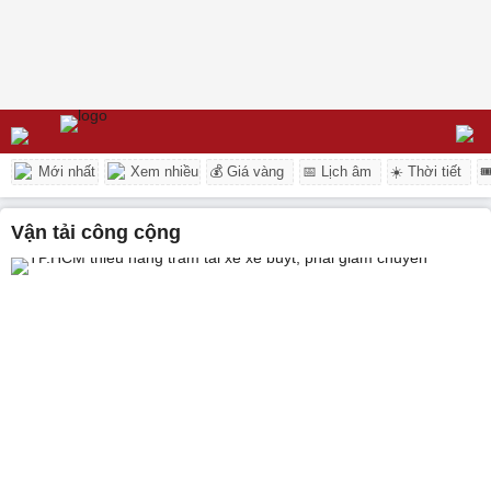
Mới nhất
Xem nhiều
💰 Giá vàng
📅 Lịch âm
☀️ Thời tiết

vận tải công cộng