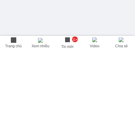
11+
Trang chủ
Xem nhiều
Video
Chia sẻ
Tin mới
THÔNG TIN HỮU ÍCH