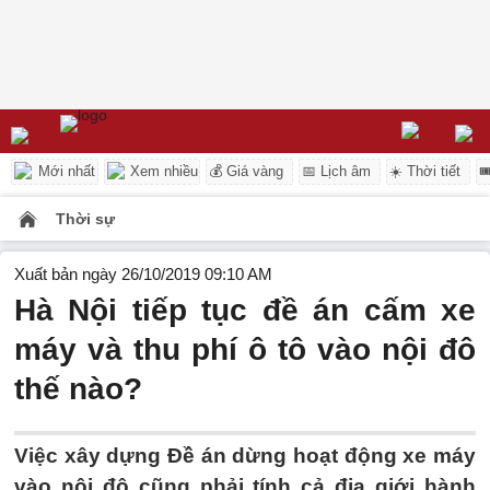
Mới nhất
Xem nhiều
💰 Giá vàng
📅 Lịch âm
☀️ Thời tiết

Thời sự
Xuất bản ngày 26/10/2019 09:10 AM
Hà Nội tiếp tục đề án cấm xe
máy và thu phí ô tô vào nội đô
thế nào?
Việc xây dựng Đề án dừng hoạt động xe máy
vào nội đô cũng phải tính cả địa giới hành