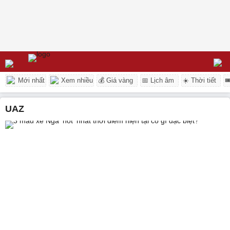
Mới nhất
Xem nhiều
💰 Giá vàng
📅 Lịch âm
☀️ Thời tiết

UAZ