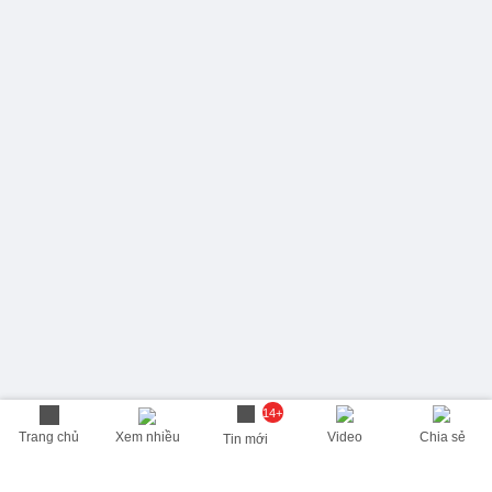
14+
Trang chủ
Xem nhiều
Video
Chia sẻ
Tin mới