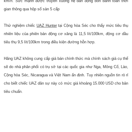
km/h. Sức mạnh được truyền xuống hệ dẫn động bốn bánh toàn thời
gian thông qua hộp số sàn 5 cấp
Thử nghiệm chiếc
UAZ Hunter
tại Cộng hòa Séc cho thấy mức tiêu thụ
nhiên liệu của phiên bản động cơ xăng là 11,5 lít/100km, động cơ dầu
tiêu thụ 9,5 lít/100km trong điều kiện đường hỗn hợp.
Hãng UAZ không cung cấp giá bán chính thức mà chính sách giá cụ thể
sẽ do nhà phân phối có trụ sở tại các quốc gia như Nga, Mông Cổ, Lào,
Cộng hòa Séc, Nicaragua và Việt Nam ấn định. Tuy nhiên nguồn tin rò rỉ
cho biết chiếc UAZ dân sự này có mức giá khoảng 15.000 USD cho bản
tiêu chuẩn.