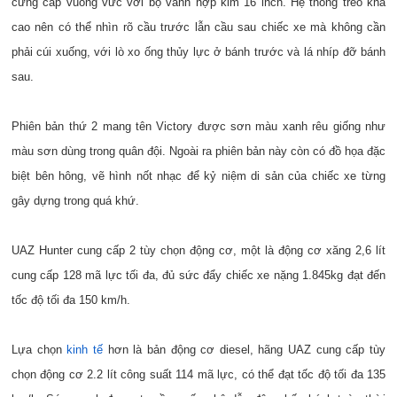
cứng cáp vuông vức với bộ vành hợp kim 16 inch. Hệ thống treo khá
cao nên có thể nhìn rõ cầu trước lẫn cầu sau chiếc xe mà không cần
phải cúi xuống, với lò xo ống thủy lực ở bánh trước và lá nhíp đỡ bánh
sau.
Phiên bản thứ 2 mang tên Victory được sơn màu xanh rêu giống như
màu sơn dùng trong quân đội. Ngoài ra phiên bản này còn có đồ họa đặc
biệt bên hông, vẽ hình nốt nhạc để kỷ niệm di sản của chiếc xe từng
gây dựng trong quá khứ.
UAZ Hunter cung cấp 2 tùy chọn động cơ, một là động cơ xăng 2,6 lít
cung cấp 128 mã lực tối đa, đủ sức đẩy chiếc xe nặng 1.845kg đạt đến
tốc độ tối đa 150 km/h.
Lựa chọn
kinh tế
hơn là bản động cơ diesel, hãng UAZ cung cấp tùy
chọn động cơ 2.2 lít công suất 114 mã lực, có thể đạt tốc độ tối đa 135