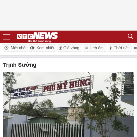
Mới nhất
Xem nhiều
💰 Giá vàng
📅 Lịch âm
☀️ Thời tiết

Trịnh Sướng