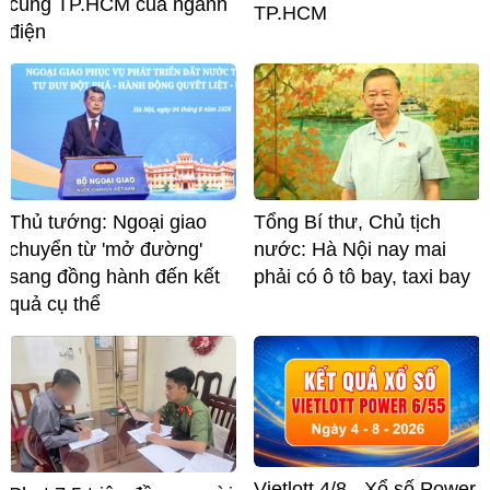
cùng TP.HCM của ngành
TP.HCM
điện
Thủ tướng: Ngoại giao
Tổng Bí thư, Chủ tịch
chuyển từ 'mở đường'
nước: Hà Nội nay mai
sang đồng hành đến kết
phải có ô tô bay, taxi bay
quả cụ thể
Vietlott 4/8 - Xổ số Power