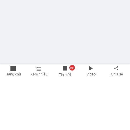
19+
Trang chủ
Xem nhiều
Video
Chia sẻ
Tin mới