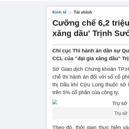
Kinh tế
Tài chính
Cưỡng chế 6,2 triệu
xăng dầu' Trịnh Sư
Chi cục Thi hành án dân sự Quậ
CCL của "đại gia xăng dầu" Tr
Sở Giao dịch Chứng khoán TP.H
chế thi hành án đối với số cổ p
thị Dầu khí Cửu Long thuộc sở
trên 5% cổ phần của công ty.
Trụ sở
Theo đó, thời gian thực hiện v