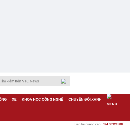
ỐNG
XE
KHOA HỌC CÔNG NGHỆ
CHUYỂN ĐỔI XANH
Liên hệ quảng cáo:
024 36321588