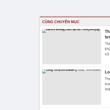
CÙNG CHUYÊN MỤC
Th
lự
The
khô
xử 
Lo
Thị
tro
Ind