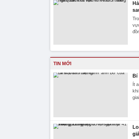
Hả
sa
Tr
vực
đồ
TIN MỚI
Bí
Ít 
khi
gia
Lo
gi