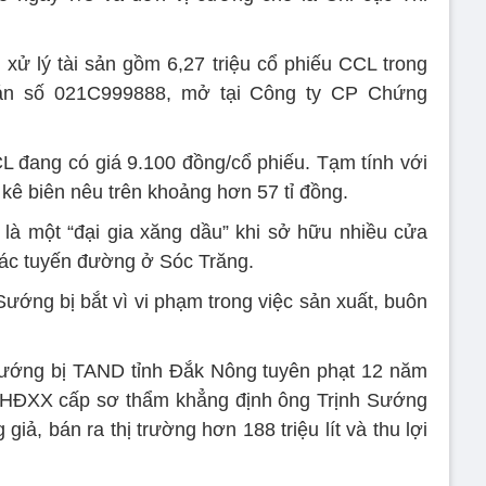
 xử lý tài sản gồm 6,27 triệu cổ phiếu CCL trong
oán số 021C999888, mở tại Công ty CP Chứng
L đang có giá 9.100 đồng/cổ phiếu. Tạm tính với
bị kê biên nêu trên khoảng hơn 57 tỉ đồng.
là một “đại gia xăng dầu” khi sở hữu nhiều cửa
các tuyến đường ở Sóc Trăng.
ướng bị bắt vì vi phạm trong việc sản xuất, buôn
Sướng bị TAND tỉnh Đắk Nông tuyên phạt 12 năm
g. HĐXX cấp sơ thẩm khẳng định ông Trịnh Sướng
 giả, bán ra thị trường hơn 188 triệu lít và thu lợi