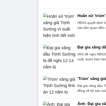
Hoãn xử 'trùm' 
HĐXX quyết định h
cáo liên quan đến 
Đại gia xăng d
VKS đề nghị HĐXX t
xuất, buôn bán hàn
'Trùm' xăng gi
Đại gia xăng dầu T
đồng về tội sản xu
Ảnh: Đại gia x