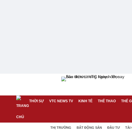
THỜI SỰ
VTC NEWS TV
KINH TẾ
THỂ THAO
THẾ G
THỊ TRƯỜNG
BẤT ĐỘNG SẢN
ĐẦU TƯ
TÀI