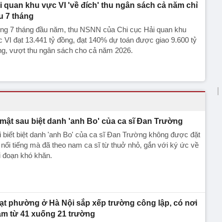
i quan khu vực VI 'về đích' thu ngân sách cả năm chỉ
u 7 tháng
ong 7 tháng đầu năm, thu NSNN của Chi cục Hải quan khu
 VI đạt 13.441 tỷ đồng, đạt 140% dự toán được giao 9.600 tỷ
ng, vượt thu ngân sách cho cả năm 2026.
 mật sau biệt danh 'anh Bo' của ca sĩ Đan Trường
ai biết biệt danh 'anh Bo' của ca sĩ Đan Trường không được đặt
 nổi tiếng mà đã theo nam ca sĩ từ thuở nhỏ, gắn với ký ức về
i đoạn khó khăn.
ạt phường ở Hà Nội sắp xếp trường công lập, có nơi
ảm từ 41 xuống 21 trường