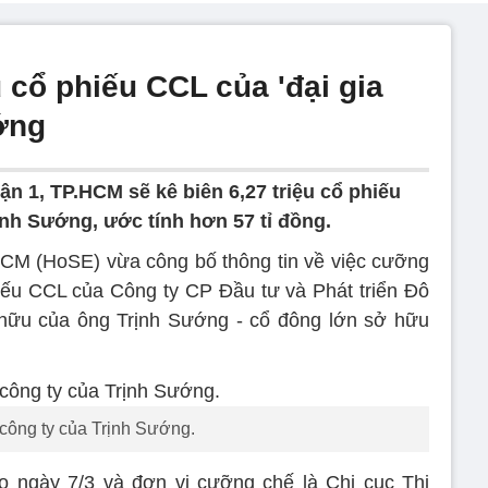
 cổ phiếu CCL của 'đại gia
ớng
n 1, TP.HCM sẽ kê biên 6,27 triệu cổ phiếu
ịnh Sướng, ước tính hơn 57 tỉ đồng.
CM (HoSE) vừa công bố thông tin về việc cưỡng
hiếu CCL của Công ty CP Đầu tư và Phát triển Đô
 hữu của ông Trịnh Sướng - cổ đông lớn sở hữu
 công ty của Trịnh Sướng.
ào ngày 7/3 và đơn vị cưỡng chế là Chi cục Thi