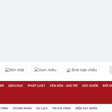
Mới nhất
Xem nhiều
Bình luận nhiều
IỚI
GIÁO DỤC
PHÁP LUẬT
VĂN HÓA - GIẢI TRÍ
SỨC KHỎE
ĐỜI S
 CHÍNH
DOANH NHÂN
DU LỊCH
TIN GIÁ VÀNG
ĐIỆN HẠT NHÂN