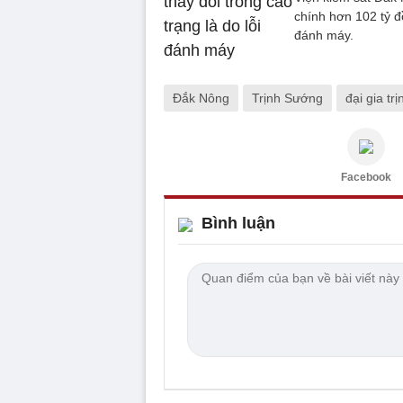
chính hơn 102 tỷ đ
đánh máy.
Đắk Nông
Trịnh Sướng
đại gia tr
Facebook
Bình luận