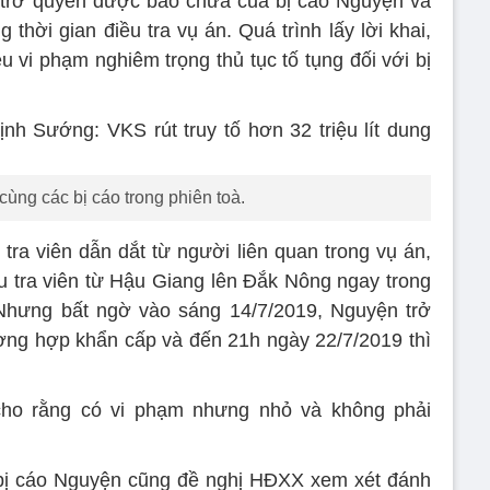
n trở quyền được bào chữa của bị cáo Nguyện và
thời gian điều tra vụ án. Quá trình lấy lời khai,
ệu vi phạm nghiêm trọng thủ tục tố tụng đối với bị
ùng các bị cáo trong phiên toà.
tra viên dẫn dắt từ người liên quan trong vụ án,
ều tra viên từ Hậu Giang lên Đắk Nông ngay trong
 Nhưng bất ngờ vào sáng 14/7/2019, Nguyện trở
ường hợp khẩn cấp và đến 21h ngày 22/7/2019 thì
cho rằng có vi phạm nhưng nhỏ và không phải
 bị cáo Nguyện cũng đề nghị HĐXX xem xét đánh