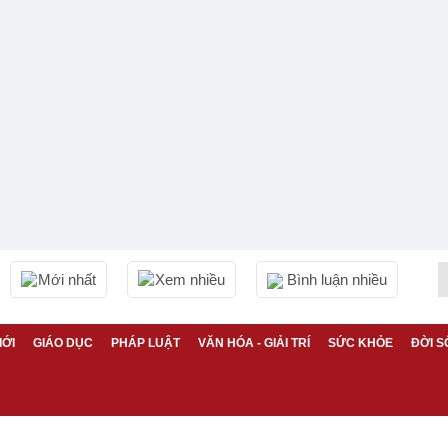
Mới nhất
Xem nhiều
Bình luận nhiều
IỚI
GIÁO DỤC
PHÁP LUẬT
VĂN HÓA - GIẢI TRÍ
SỨC KHỎE
ĐỜI S