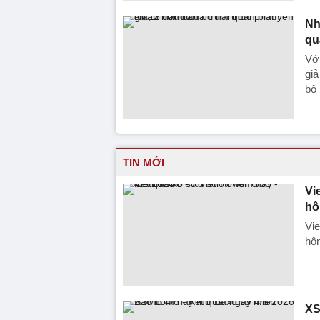
Nh
qu
Với
giả
bộ 
TIN MỚI
Vi
hô
Vie
hôm
XS