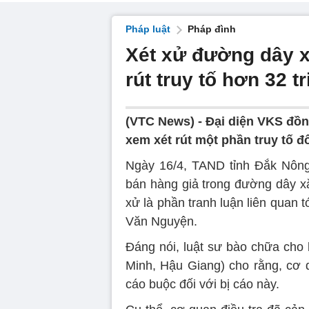
Pháp luật
Pháp đình
Xét xử đường dây x
rút truy tố hơn 32 t
(VTC News) -
Đại diện VKS đồn
xem xét rút một phần truy tố đố
Ngày 16/4, TAND tỉnh Đắk Nông t
bán hàng giả trong đường dây xă
xử là phần tranh luận liên quan 
Văn Nguyện.
Đáng nói, luật sư bào chữa cho
Minh, Hậu Giang) cho rằng, cơ q
cáo buộc đối với bị cáo này.