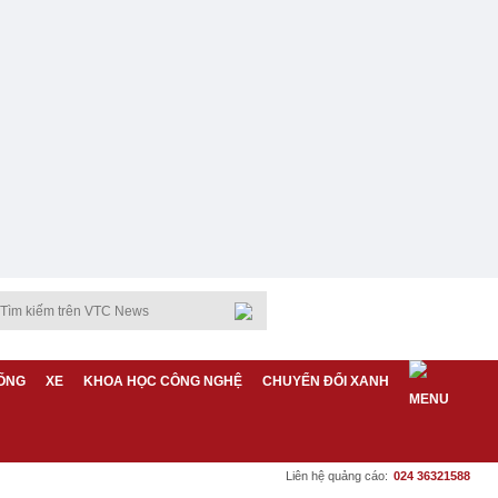
ỐNG
XE
KHOA HỌC CÔNG NGHỆ
CHUYỂN ĐỔI XANH
Liên hệ quảng cáo:
024 36321588