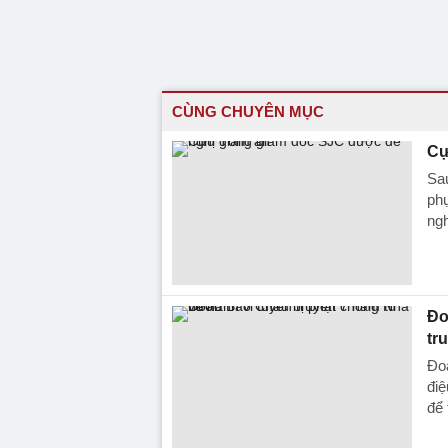
CÙNG CHUYÊN MỤC
Cự
Sa
phụ
ngh
Đo
tr
Đoà
điệ
để