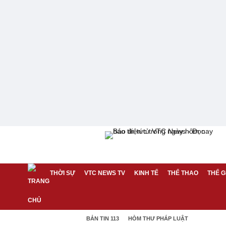
THỜI SỰ
VTC NEWS TV
KINH TẾ
THỂ THAO
THẾ G
BẢN TIN 113
HÒM THƯ PHÁP LUẬT