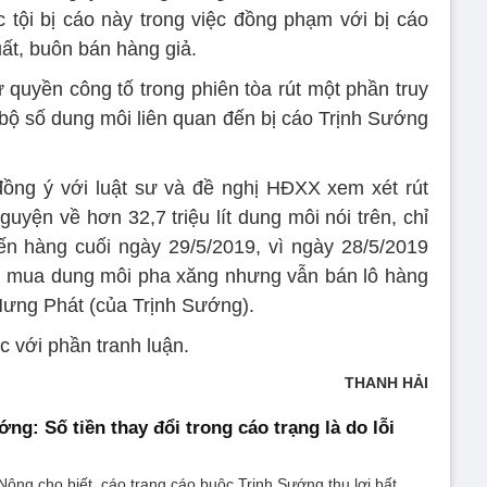
tội bị cáo này trong việc đồng phạm với bị cáo
ất, buôn bán hàng giả.
 quyền công tố trong phiên tòa rút một phần truy
 bộ số dung môi liên quan đến bị cáo Trịnh Sướng
đồng ý với luật sư và đề nghị HĐXX xem xét rút
guyện về hơn 32,7 triệu lít dung môi nói trên, chỉ
yến hàng cuối ngày 29/5/2019, vì ngày 28/5/2019
g mua dung môi pha xăng nhưng vẫn bán lô hàng
Hưng Phát (của Trịnh Sướng).
ục với phần tranh luận.
THANH HẢI
ng: Số tiền thay đổi trong cáo trạng là do lỗi
Nông cho biết, cáo trạng cáo buộc Trịnh Sướng thu lợi bất