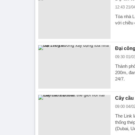
12:43 21/0
Tòa nhà L
với chiều
Đại công
09:30 01/0
Thành phố
200m, đan
24/7.
Cây cầu 
09:00 04/0
The Link 
thống thé
(Dubai, U