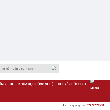
ỐNG
XE
KHOA HỌC CÔNG NGHỆ
CHUYỂN ĐỔI XANH
Liên hệ quảng cáo:
024 36321588