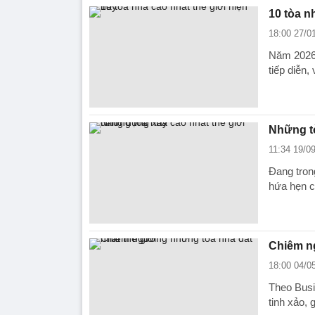
10 tòa n
18:00 27/0
Năm 2026,
tiếp diễn,
Những tò
11:34 19/0
Đang tron
hứa hẹn ca
Chiêm ng
18:00 04/0
Theo Busin
tinh xảo, 