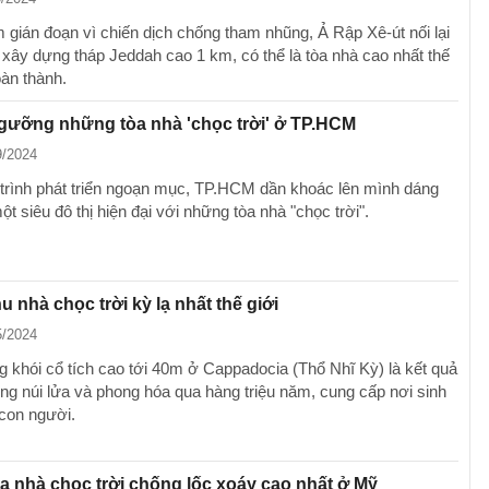
 gián đoạn vì chiến dịch chống tham nhũng, Ả Rập Xê-út nối lại
 xây dựng tháp Jeddah cao 1 km, có thể là tòa nhà cao nhất thế
oàn thành.
gưỡng những tòa nhà 'chọc trời' ở TP.HCM
9/2024
trình phát triển ngoạn mục, TP.HCM dần khoác lên mình dáng
t siêu đô thị hiện đại với những tòa nhà "chọc trời".
 nhà chọc trời kỳ lạ nhất thế giới
5/2024
 khói cổ tích cao tới 40m ở Cappadocia (Thổ Nhĩ Kỳ) là kết quả
ộng núi lửa và phong hóa qua hàng triệu năm, cung cấp nơi sinh
con người.
a nhà chọc trời chống lốc xoáy cao nhất ở Mỹ