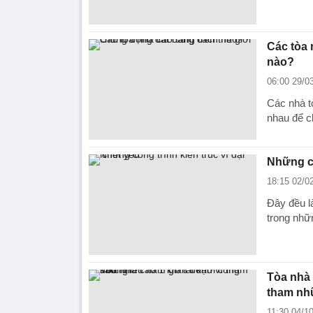
Các tòa 
nào?
06:00 29/0
Các nhà t
nhau để ch
Những cô
18:15 02/0
Đây đều l
trong nhữ
Tòa nhà 
tham nh
11:30 04/1