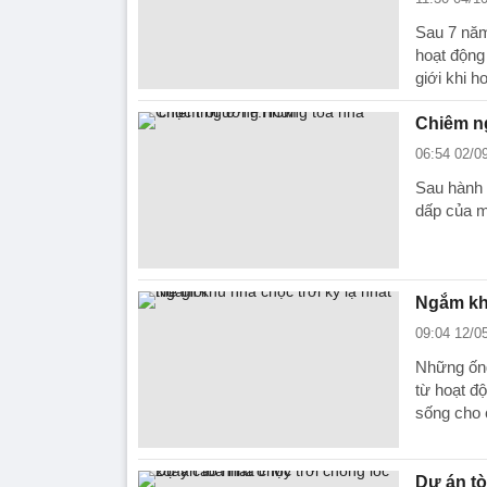
Sau 7 năm
hoạt động
giới khi h
Chiêm n
06:54 02/0
Sau hành 
dấp của mộ
Ngắm khu
09:04 12/0
Những ống
từ hoạt đ
sống cho 
Dự án tò