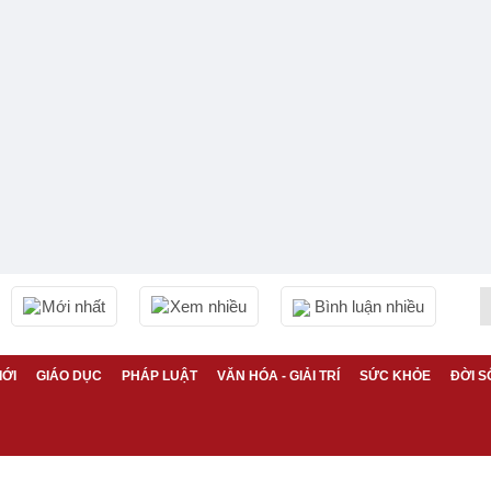
Mới nhất
Xem nhiều
Bình luận nhiều
IỚI
GIÁO DỤC
PHÁP LUẬT
VĂN HÓA - GIẢI TRÍ
SỨC KHỎE
ĐỜI S