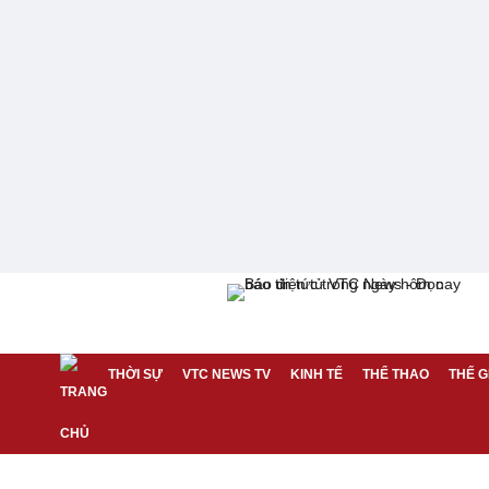
THỜI SỰ
VTC NEWS TV
KINH TẾ
THỂ THAO
THẾ G