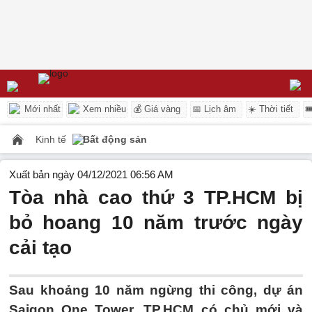
Mới nhất
Xem nhiều
💰 Giá vàng
📅 Lịch âm
☀️ Thời tiết

Kinh tế
Bất động sản
Xuất bản ngày 04/12/2021 06:56 AM
Tòa nhà cao thứ 3 TP.HCM bị
bỏ hoang 10 năm trước ngày
cải tạo
Sau khoảng 10 năm ngừng thi công, dự án
Saigon One Tower, TP.HCM có chủ mới và