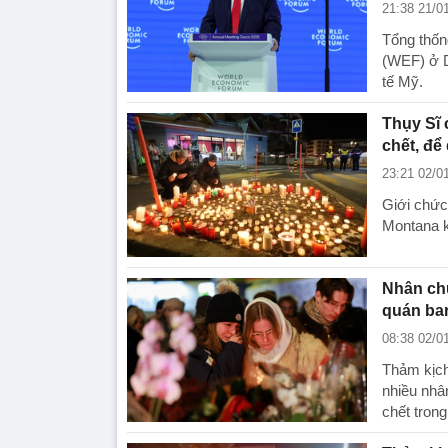
21:38 21/0
Tổng thốn
(WEF) ở D
tế Mỹ.
Thụy Sĩ 
chết, để
23:21 02/0
Giới chức
Montana k
Nhân chứ
quán bar
08:38 02/0
Thảm kịch
nhiều nhâ
chết trong