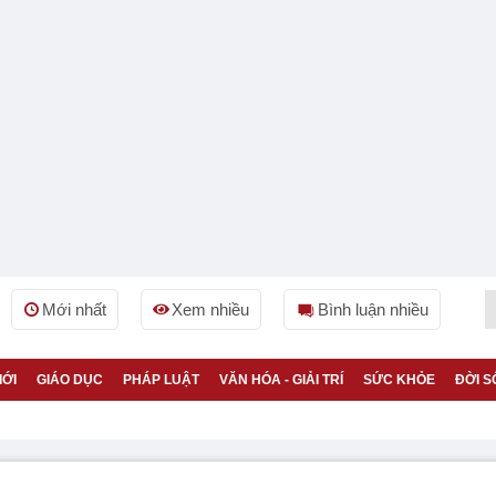
Mới nhất
Xem nhiều
Bình luận nhiều
IỚI
GIÁO DỤC
PHÁP LUẬT
VĂN HÓA - GIẢI TRÍ
SỨC KHỎE
ĐỜI S