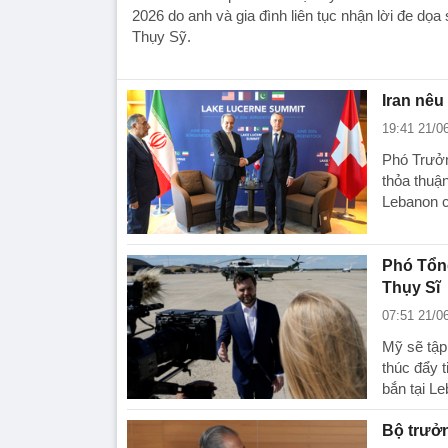
2026 do anh và gia đình liên tục nhận lời đe dọa 
Thụy Sỹ.
Iran nêu
19:41 21/0
Phó Trưởn
thỏa thuận
Lebanon 
Phó Tổng
Thụy Sĩ
07:51 21/0
Mỹ sẽ tập
thúc đẩy t
bắn tại L
Bộ trưởn