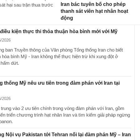
Iran bác tuyên bố cho phép
sát hại sau trận thua trước
thanh sát viên hạt nhân hoạt
động
 điều kiện thực thi thỏa thuận hòa bình mới với Mỹ
6/2026
g ban Truyền thông của Văn phòng Tổng thống Iran cho biết
 hòa bình Mỹ - Iran không thể thực hiện trừ khi xung đột ở
chấm dứt.
 thống Mỹ nêu ưu tiên trong đàm phán với Iran tại
6/2026
 trung vào 2 ưu tiên chính trong vòng đàm phán với Iran, gồm
iến triển chương trình hạt nhân Iran và tìm kiếm giải pháp ngừng
ebanon.
g Nội vụ Pakistan tới Tehran nối lại đàm phán Mỹ – Iran