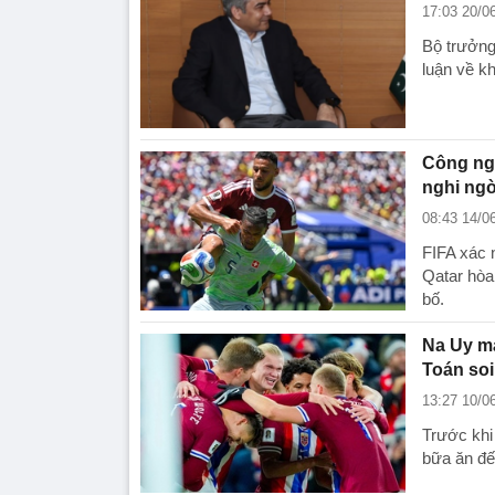
17:03 20/0
Bộ trưởng
luận về kh
Công ngh
nghi ng
08:43 14/0
FIFA xác 
Qatar hòa
bố.
Na Uy m
Toán soi
13:27 10/0
Trước khi
bữa ăn đến