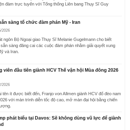
ện đàm trực tuyến với Tổng thống Liên bang Thụy Sĩ Guy
sẵn sàng tổ chức đàm phán Mỹ - Iran
5/2026
t ngôn Bộ Ngoại giao Thụy Sĩ Melanie Gugelmann cho biết
sẵn sàng đăng cai các cuộc đàm phán nhằm giải quyết xung
ỹ và Iran.
 viên đầu tiên giành HCV Thế vận hội Mùa đông 2026
2/2026
i tên ít được biết đến, Franjo von Allmen giành HCV đổ đèo nam
026 với màn trình diễn tốc độ cao, mở màn đại hội bằng chiến
tượng.
p phát biểu tại Davos: Sẽ không dùng vũ lực để giành
nd