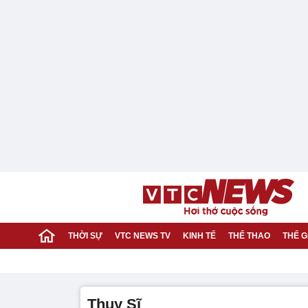
THỜI SỰ
VTC NEWS TV
KINH TẾ
THỂ THAO
THẾ G
Thụy Sĩ