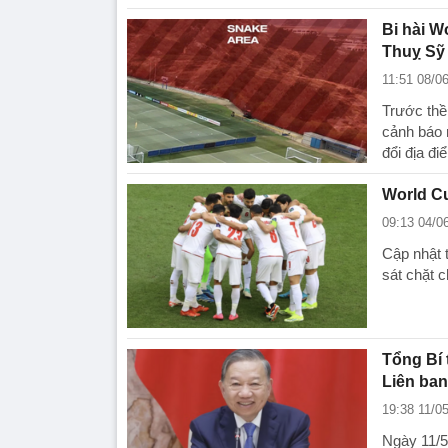
Bi hài W
Thuỵ Sỹ
11:51 08/0
Trước thềm
cảnh báo 
đổi địa đi
World Cu
09:13 04/0
Cập nhật 
sát chặt c
Tổng Bí 
Liên ban
19:38 11/0
Ngày 11/5