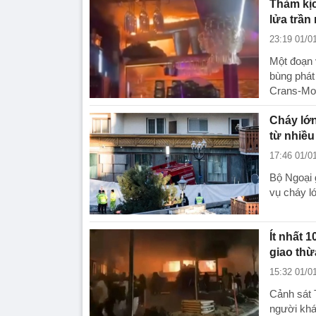
Thảm kịc
lửa trần
23:19 01/0
Một đoạn 
bùng phát 
Crans-Mo
Cháy lớn
từ nhiều
17:46 01/0
Bộ Ngoại g
vụ cháy l
Ít nhất 
giao thừ
15:32 01/0
Cảnh sát 
người khá