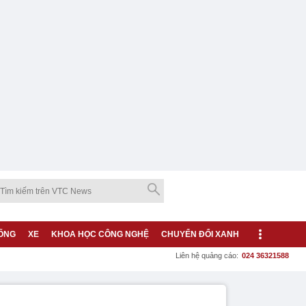
ỐNG
XE
KHOA HỌC CÔNG NGHỆ
CHUYỂN ĐỔI XANH
Liên hệ quảng cáo:
024 36321588