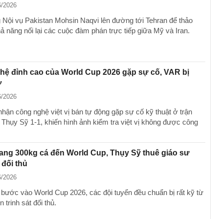
6/2026
 Nội vụ Pakistan Mohsin Naqvi lên đường tới Tehran để thảo
ả năng nối lại các cuộc đàm phán trực tiếp giữa Mỹ và Iran.
ệ đỉnh cao của World Cup 2026 gặp sự cố, VAR bị
ờ
6/2026
nhận công nghệ việt vị bán tự động gặp sự cố kỹ thuật ở trận
 Thụy Sỹ 1-1, khiến hình ảnh kiểm tra việt vị không được công
ang 300kg cá đến World Cup, Thụy Sỹ thuê giáo sư
 đối thủ
6/2026
 bước vào World Cup 2026, các đội tuyển đều chuẩn bị rất kỹ từ
 trinh sát đối thủ.