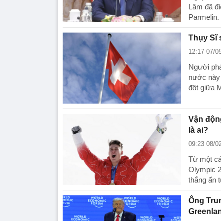
Lâm đã đi
Parmelin. ​
Thụy Sĩ 
12:17 07/0
Người phá
nước này 
đột giữa M
Vận động
là ai?
09:23 08/0
Từ một cá
Olympic 2
thắng ấn 
Ông Trum
Greenla