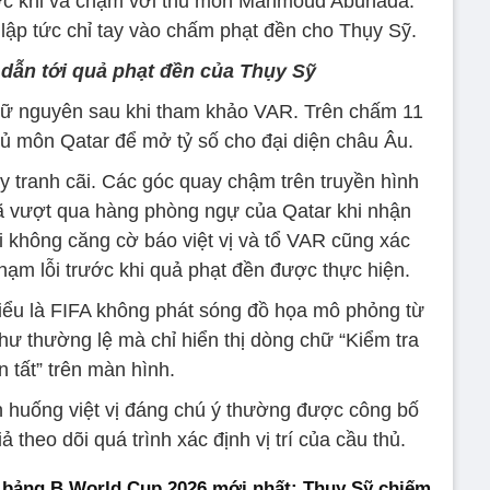
ớc khi va chạm với thủ môn Mahmoud Abunada.
 lập tức chỉ tay vào chấm phạt đền cho Thụy Sỹ.
 dẫn tới quả phạt đền của Thụy Sỹ
giữ nguyên sau khi tham khảo VAR. Trên chấm 11
ủ môn Qatar để mở tỷ số cho đại diện châu Âu.
 tranh cãi. Các góc quay chậm trên truyền hình
ã vượt qua hàng phòng ngự của Qatar khi nhận
tài không căng cờ báo việt vị và tổ VAR cũng xác
ạm lỗi trước khi quả phạt đền được thực hiện.
ểu là FIFA không phát sóng đồ họa mô phỏng từ
hư thường lệ mà chỉ hiển thị dòng chữ “Kiểm tra
 tất” trên màn hình.
 huống việt vị đáng chú ý thường được công bố
 theo dõi quá trình xác định vị trí của cầu thủ.
 bảng B World Cup 2026 mới nhất: Thụy Sỹ chiếm