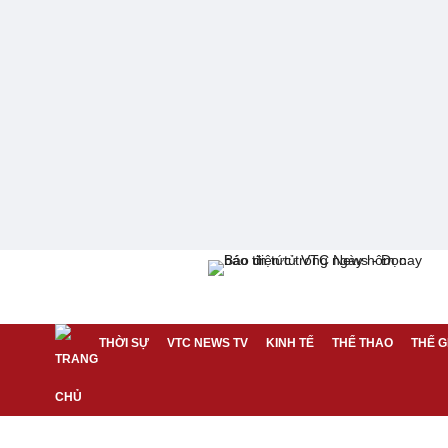
THỜI SỰ
VTC NEWS TV
KINH TẾ
THỂ THAO
THẾ G