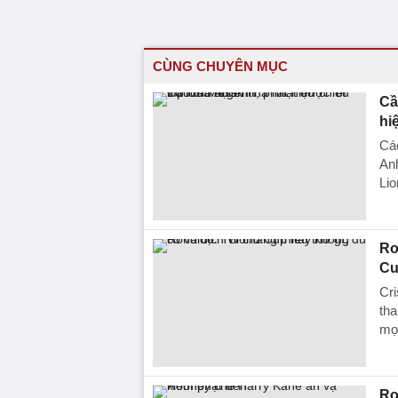
CÙNG CHUYÊN MỤC
Cầ
hi
Các
Anh
Lio
Ro
Cu
Cri
tha
mọi
Ro