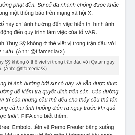
hưởng phạt đền. Sự cố đã nhanh chóng được khắc
trong một thông báo trên mạng xã hội X.
 này chỉ ảnh hưởng đến việc hiển thị hình ảnh
 động đến quy trình làm việc của tổ VAR.
 Sỹ không ở thế việt vị trong trận đấu với Qatar ngày
6. (Ảnh: @fifamedia/X)
ông bị ảnh hưởng bởi sự cố này và vẫn được thực
hường để kiểm tra quyết định trên sân. Các đường
ị trí của những cầu thủ đều cho thấy cầu thủ tấn
rong cả hai tình huống diễn ra ngay trước khi quả
ợc thổi”
, FIFA cho biết thêm.
Breel Embolo, tiền vệ Remo Freuler băng xuống