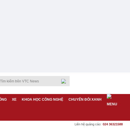
ỐNG
XE
KHOA HỌC CÔNG NGHỆ
CHUYỂN ĐỔI XANH
Liên hệ quảng cáo:
024 36321588