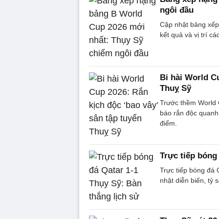
ngôi đầu
Cập nhật bảng xếp 
kết quả và vị trí 
Bi hài World C
Thuỵ Sỹ
Trước thềm World C
báo rắn độc quanh 
điểm.
Trực tiếp bóng
Trực tiếp bóng đá 
nhật diễn biến, tỷ 