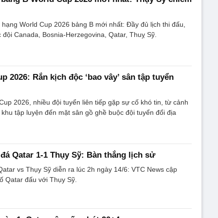
hạng World Cup 2026 bảng B mới nhất: Đầy đủ lịch thi đấu,
các đội Canada, Bosnia-Herzegovina, Qatar, Thuỵ Sỹ.
up 2026: Rắn kịch độc ‘bao vây’ sân tập tuyển
up 2026, nhiều đội tuyển liên tiếp gặp sự cố khó tin, từ cảnh
khu tập luyện đến mặt sân gồ ghề buộc đội tuyển đổi địa
 đá Qatar 1-1 Thụy Sỹ: Bàn thắng lịch sử
Qatar vs Thụy Sỹ diễn ra lúc 2h ngày 14/6: VTC News cập
số Qatar đấu với Thụy Sỹ.