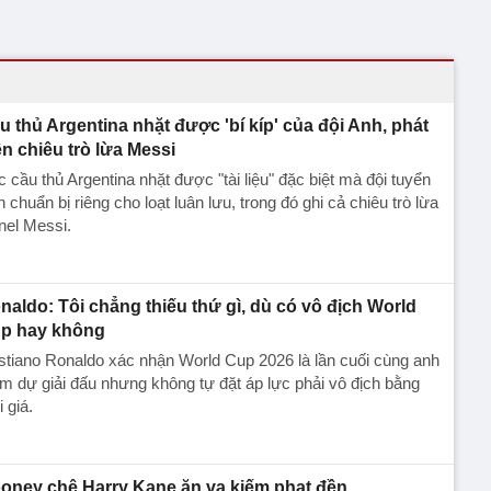
u thủ Argentina nhặt được 'bí kíp' của đội Anh, phát
ện chiêu trò lừa Messi
 cầu thủ Argentina nhặt được "tài liệu" đặc biệt mà đội tuyển
 chuẩn bị riêng cho loạt luân lưu, trong đó ghi cả chiêu trò lừa
nel Messi.
naldo: Tôi chẳng thiếu thứ gì, dù có vô địch World
p hay không
stiano Ronaldo xác nhận World Cup 2026 là lần cuối cùng anh
m dự giải đấu nhưng không tự đặt áp lực phải vô địch bằng
 giá.
oney chê Harry Kane ăn vạ kiếm phạt đền