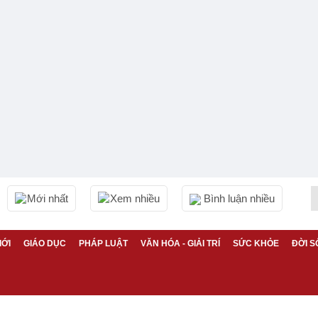
Mới nhất
Xem nhiều
Bình luận nhiều
IỚI
GIÁO DỤC
PHÁP LUẬT
VĂN HÓA - GIẢI TRÍ
SỨC KHỎE
ĐỜI S