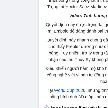
nhận bóng trong vòng cấm trư
Trọng tài Hector Saez Martinez
Video: Tình huống
Quyết định này được trọng tài 
m, Embolo dễ dàng đánh bại th
Quyết định này nhanh chóng gây
cho thấy Freuler dường như đ
bóng. Tuy nhiên, trợ lý trọng 
nhận cầu thủ Thụy Sỹ không ph
Điều khiến người hâm mộ khó hi
công nghệ việt vị bán tự động n
hoàn
Tại
World Cup 2026,
những tình
bằng hình ảnh 3D giúp khán giả
Bảng xếp hạng