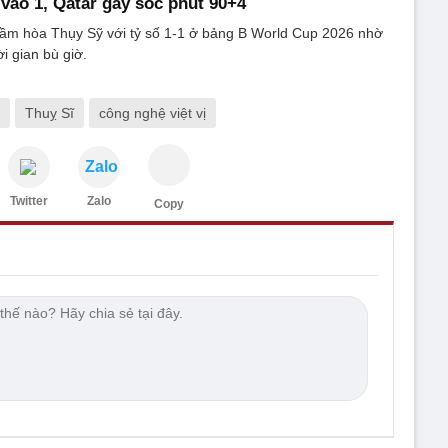
 vào 1, Qatar gây sốc phút 90+4
cầm hòa Thụy Sỹ với tỷ số 1-1 ở bảng B World Cup 2026 nhờ
i gian bù giờ.
Thuỵ Sĩ
công nghệ việt vị
Zalo
Twitter
Zalo
Copy