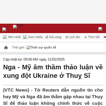
Mới nhất
Xem nhiều
💰 Giá vàng
📅 Lịch âm
☀️ Thời tiết

Thế giới
Thời sự quốc tế
Cập nhật lúc 09:06 AM ngày 21/02/2025
Nga - Mỹ âm thầm thảo luận về
xung đột Ukraine ở Thuỵ Sĩ
(VTC News) -
Tờ Reuters dẫn nguồn tin cho
hay Mỹ và Nga đã âm thầm gặp nhau tại Thụy
Sĩ để thảo luận không chính thức về cuộc