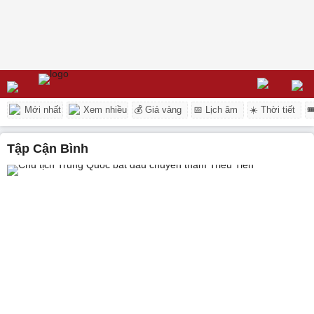
Mới nhất
Xem nhiều
💰 Giá vàng
📅 Lịch âm
☀️ Thời tiết

Tập Cận Bình