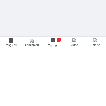
13+
Trang chủ
Xem nhiều
Video
Chia sẻ
Tin mới