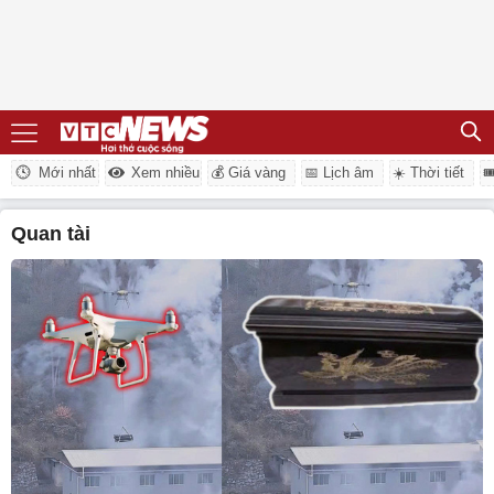
Mới nhất
Xem nhiều
💰 Giá vàng
📅 Lịch âm
☀️ Thời tiết

quan tài