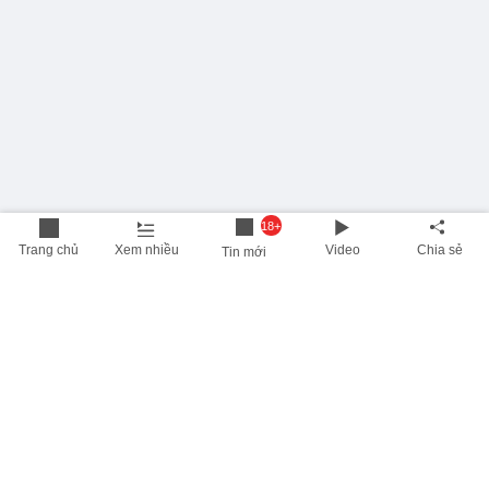
18+
Trang chủ
Xem nhiều
Video
Chia sẻ
Tin mới