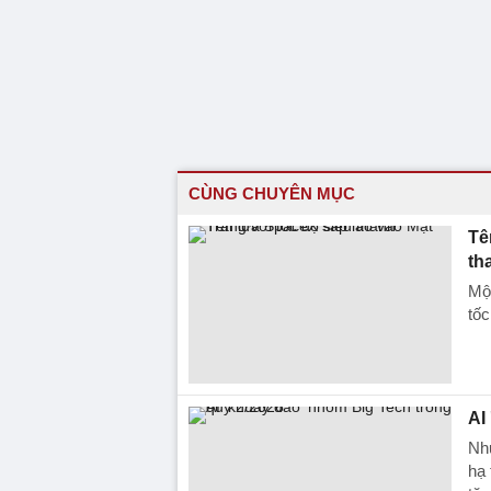
CÙNG CHUYÊN MỤC
Tê
th
Một
tốc
AI
Nhu
hạ 