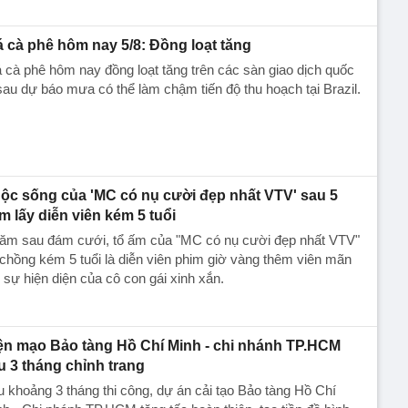
á cà phê hôm nay 5/8: Đồng loạt tăng
 cà phê hôm nay đồng loạt tăng trên các sàn giao dịch quốc
sau dự báo mưa có thể làm chậm tiến độ thu hoạch tại Brazil.
ộc sống của 'MC có nụ cười đẹp nhất VTV' sau 5
m lấy diễn viên kém 5 tuổi
năm sau đám cưới, tổ ấm của "MC có nụ cười đẹp nhất VTV"
chồng kém 5 tuổi là diễn viên phim giờ vàng thêm viên mãn
 sự hiện diện của cô con gái xinh xắn.
ện mạo Bảo tàng Hồ Chí Minh - chi nhánh TP.HCM
u 3 tháng chỉnh trang
 khoảng 3 tháng thi công, dự án cải tạo Bảo tàng Hồ Chí