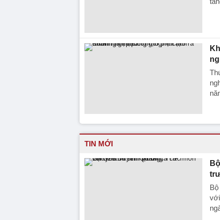
tăn
Kh
ng
Th
ngh
năn
TIN MỚI
Bộ
tr
Bộ 
với
ngà