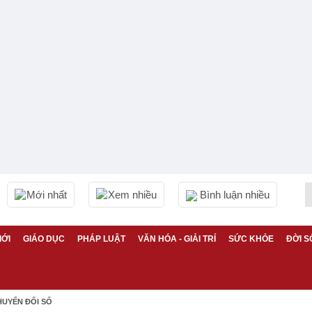
Mới nhất
Xem nhiều
Bình luận nhiều
IỚI
GIÁO DỤC
PHÁP LUẬT
VĂN HÓA - GIẢI TRÍ
SỨC KHỎE
ĐỜI S
HUYỂN ĐỔI SỐ