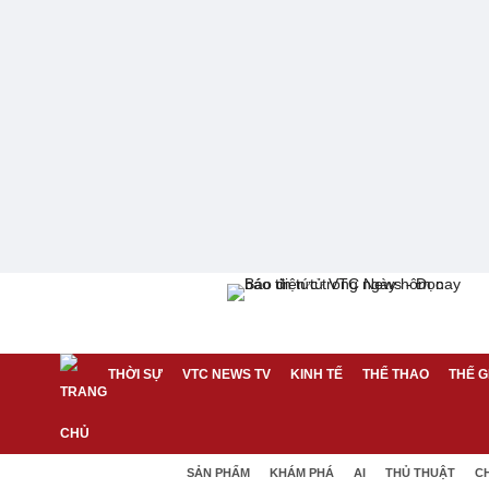
THỜI SỰ
VTC NEWS TV
KINH TẾ
THỂ THAO
THẾ G
SẢN PHẨM
KHÁM PHÁ
AI
THỦ THUẬT
C