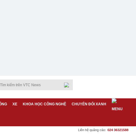
ỐNG
XE
KHOA HỌC CÔNG NGHỆ
CHUYỂN ĐỔI XANH
Liên hệ quảng cáo:
024 36321588