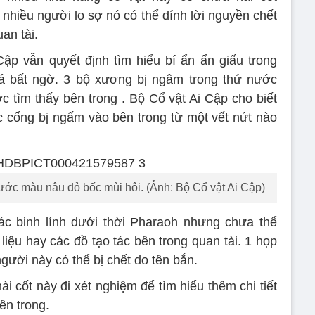
 nhiều người lo sợ nó có thể dính lời nguyền chết
an tài.
ập vẫn quyết định tìm hiểu bí ẩn ẩn giấu trong
há bất ngờ. 3 bộ xương bị ngâm trong thứ nước
 tìm thấy bên trong . Bộ Cổ vật Ai Cập cho biết
c cống bị ngấm vào bên trong từ một vết nứt nào
nước màu nâu đỏ bốc mùi hôi. (Ảnh: Bộ Cổ vật Ai Cập)
ác binh lính dưới thời Pharaoh nhưng chưa thể
liệu hay các đồ tạo tác bên trong quan tài. 1 họp
người này có thể bị chết do tên bắn.
i cốt này đi xét nghiệm để tìm hiểu thêm chi tiết
ên trong.