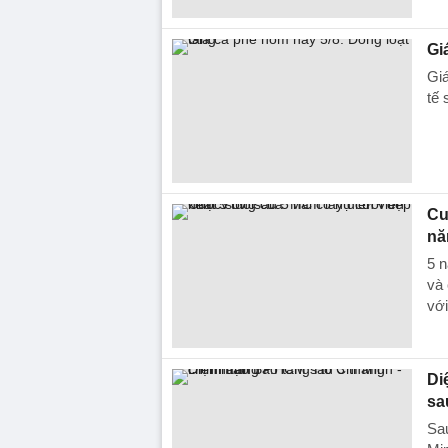
Gi
Giá
tế 
Cu
nă
5 
và 
với
Di
sa
Sau