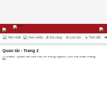
Mới nhất
Xem nhiều
💰 Giá vàng
📅 Lịch âm
☀️ Thời tiết

quan tài - Trang 2