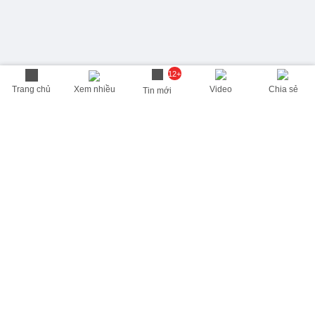
12+
Trang chủ
Xem nhiều
Video
Chia sẻ
Tin mới
THÔNG TIN HỮU ÍCH
Cập nhật nhanh các thông tin được quan tâm mỗi ngày