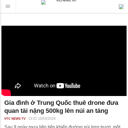
Gia đình ở Trung Quốc thuê drone đưa
quan tài nặng 500kg lên núi an táng
13:01 10/03/2026
VTC NEWS TV
Sau 9 ngày mưa liên tiếp khiến đường núi trơn trượt, một