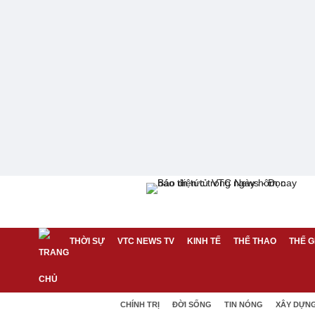
THỜI SỰ
VTC NEWS TV
KINH TẾ
THỂ THAO
THẾ G
CHÍNH TRỊ
ĐỜI SỐNG
TIN NÓNG
XÂY DỰN