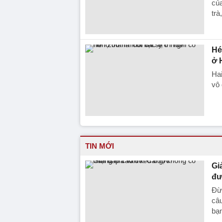
của
trà
Hé
ở 
Ha
vô 
TIN MỚI
Gi
đư
Đừn
câu
bạn