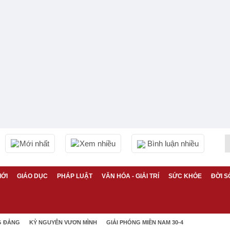
Mới nhất
Xem nhiều
Bình luận nhiều
IỚI
GIÁO DỤC
PHÁP LUẬT
VĂN HÓA - GIẢI TRÍ
SỨC KHỎE
ĐỜI S
G ĐẢNG
KỶ NGUYÊN VƯƠN MÌNH
GIẢI PHÓNG MIỀN NAM 30-4