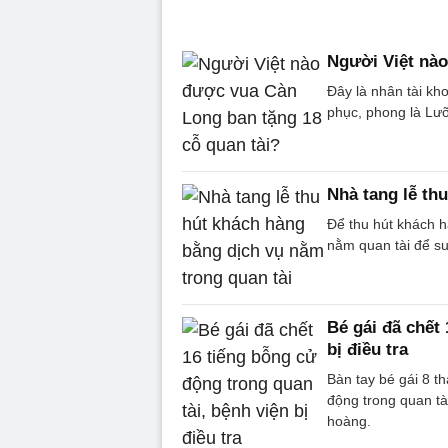
Người Việt nào
Đây là nhân tài k
phục, phong là Lư
Nhà tang lễ th
Để thu hút khách h
nằm quan tài để su
Bé gái đã chết
bị điều tra
Bàn tay bé gái 8 t
động trong quan tà
hoàng.