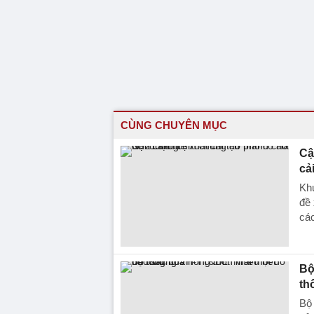
CÙNG CHUYÊN MỤC
Cậ
cả
Khu
đề 
các
Bộ
th
Bộ