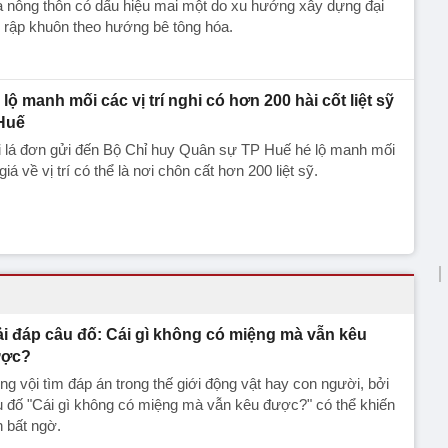
 nông thôn có dấu hiệu mai một do xu hướng xây dựng đại
, rập khuôn theo hướng bê tông hóa.
 lộ manh mối các vị trí nghi có hơn 200 hài cốt liệt sỹ
Huế
i lá đơn gửi đến Bộ Chỉ huy Quân sự TP Huế hé lộ manh mối
giá về vị trí có thể là nơi chôn cất hơn 200 liệt sỹ.
ải đáp câu đố: Cái gì không có miệng mà vẫn kêu
ợc?
g vội tìm đáp án trong thế giới động vật hay con người, bởi
 đố "Cái gì không có miệng mà vẫn kêu được?" có thể khiến
 bất ngờ.