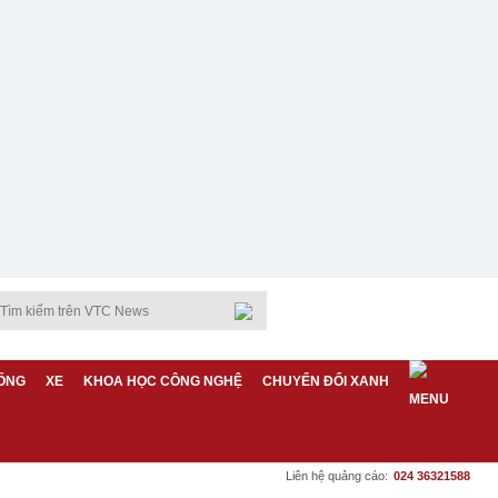
ỐNG
XE
KHOA HỌC CÔNG NGHỆ
CHUYỂN ĐỔI XANH
Liên hệ quảng cáo:
024 36321588