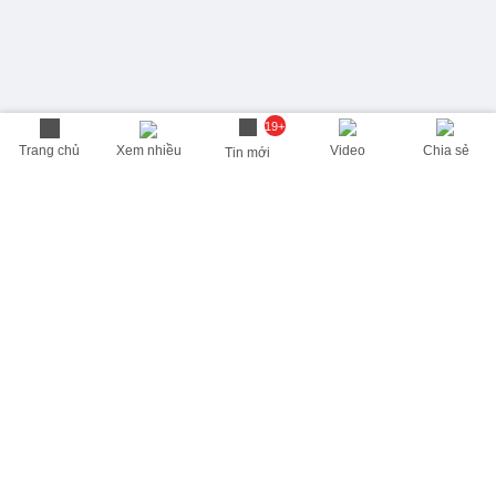
19+
Trang chủ
Xem nhiều
Video
Chia sẻ
Tin mới
THÔNG TIN HỮU ÍCH