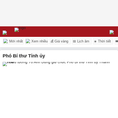
Mới nhất
Xem nhiều
💰 Giá vàng
📅 Lịch âm
☀️ Thời tiết

Phó Bí thư Tỉnh ủy