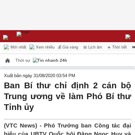
Mới nhất
Xem nhiều
💰 Giá vàng
📅 Lịch âm
☀️ Thời tiết

Thời sự
Tin nhanh 24h
Xuất bản ngày 31/08/2020 03:54 PM
Ban Bí thư chỉ định 2 cán bộ
Trung ương về làm Phó Bí thư
Tỉnh ủy
(VTC News) -
Phó Trưởng ban Công tác đại
biểu của UBTV Quốc hội Đặng Ngọc Huy và