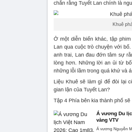
chắn rằng Tuyết Lan chính là ngư
Khuê phát
Ở một diễn biến khác, tập phim 
Lan qua cuộc trò chuyện với bố.
anh trai, Lan đau đớn tâm sự rằ
lòng hơn. Những lời an ủi từ bố
những lỗi lầm trong quá khứ và áp
Liệu Khuê sẽ làm gì để đòi lại
gian lận của Tuyết Lan?
Tập 4 Phía bên kia thành phố sẽ 
Á vương Du lịc
vàng VTV
Á vương Nguyễn Mi