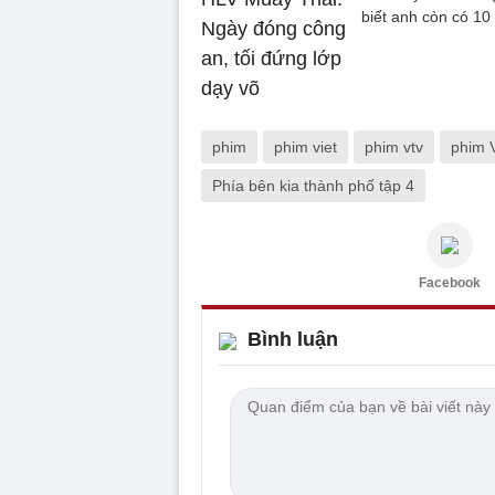
biết anh còn có 1
phim
phim viet
phim vtv
phim 
Phía bên kia thành phố tập 4
Facebook
Bình luận