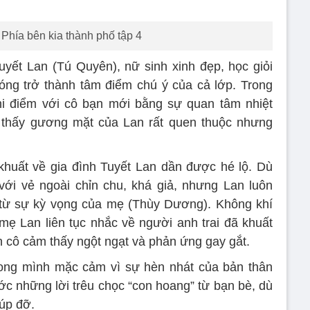
 Phía bên kia thành phố tập 4
uyết Lan (Tú Quyên), nữ sinh xinh đẹp, học giỏi
ng trở thành tâm điểm chú ý của cả lớp. Trong
ghi điểm với cô bạn mới bằng sự quan tâm nhiệt
ảm thấy gương mặt của Lan rất quen thuộc nhưng
khuất về gia đình Tuyết Lan dần được hé lộ. Dù
với vẻ ngoài chỉn chu, khá giả, nhưng Lan luôn
 từ sự kỳ vọng của mẹ (Thùy Dương). Không khí
 mẹ Lan liên tục nhắc về người anh trai đã khuất
 cô cảm thấy ngột ngạt và phản ứng gay gắt.
rong mình mặc cảm vì sự hèn nhát của bản thân
ớc những lời trêu chọc “con hoang” từ bạn bè, dù
úp đỡ.