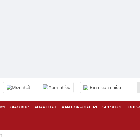
Mới nhất
Xem nhiều
Bình luận nhiều
IỚI
GIÁO DỤC
PHÁP LUẬT
VĂN HÓA - GIẢI TRÍ
SỨC KHỎE
ĐỜI S
ỆT