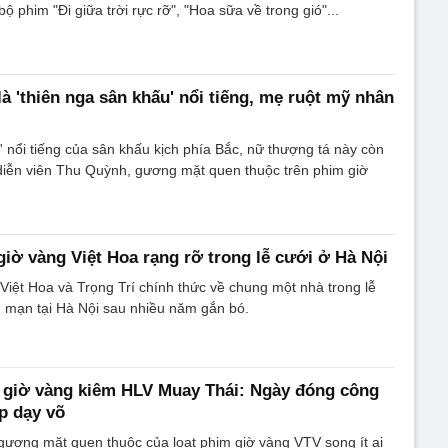
ộ phim "Đi giữa trời rực rỡ", "Hoa sữa về trong gió"...
à 'thiên nga sân khấu' nổi tiếng, mẹ ruột mỹ nhân
'' nổi tiếng của sân khấu kịch phía Bắc, nữ thượng tá này còn
diễn viên Thu Quỳnh, gương mặt quen thuộc trên phim giờ
iờ vàng Việt Hoa rạng rỡ trong lễ cưới ở Hà Nội
n Việt Hoa và Trọng Trí chính thức về chung một nhà trong lễ
g mạn tại Hà Nội sau nhiều năm gắn bó.
 giờ vàng kiêm HLV Muay Thái: Ngày đóng công
ớp dạy võ
ương mặt quen thuộc của loạt phim giờ vàng VTV song ít ai