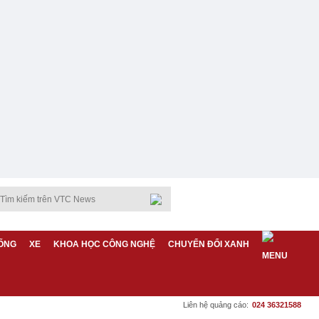
ỐNG
XE
KHOA HỌC CÔNG NGHỆ
CHUYỂN ĐỔI XANH
Liên hệ quảng cáo:
024 36321588