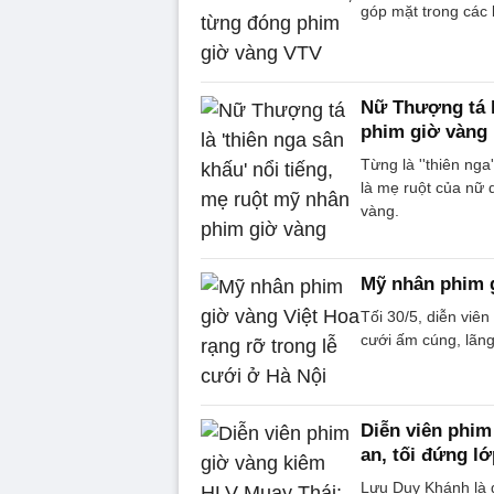
góp mặt trong các b
Nữ Thượng tá l
phim giờ vàng
Từng là ''thiên nga
là mẹ ruột của nữ 
vàng.
Mỹ nhân phim g
Tối 30/5, diễn viê
cưới ấm cúng, lãn
Diễn viên phim
an, tối đứng l
Lưu Duy Khánh là g