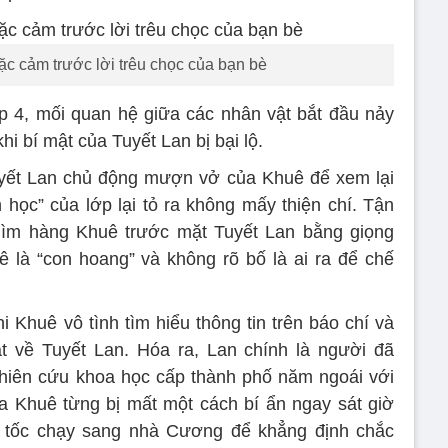
ặc cảm trước lời trêu chọc của bạn bè
p 4, mối quan hệ giữa các nhân vật bắt đầu nảy
i bí mật của Tuyết Lan bị bại lộ.
Tuyết Lan chủ động mượn vở của Khuê để xem lại
n học” của lớp lại tỏ ra không mấy thiện chí. Tận
 dìm hàng Khuê trước mặt Tuyết Lan bằng giọng
 là “con hoang” và không rõ bố là ai ra để chế
i Khuê vô tình tìm hiểu thông tin trên báo chí và
t về Tuyết Lan. Hóa ra, Lan chính là người đã
nghiên cứu khoa học cấp thành phố năm ngoái với
của Khuê từng bị mất một cách bí ẩn ngay sát giờ
 tốc chạy sang nhà Cương để khẳng định chắc