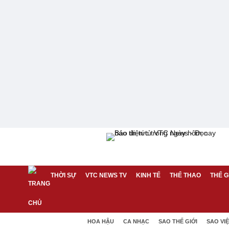
THỜI SỰ
VTC NEWS TV
KINH TẾ
THỂ THAO
THẾ G
HOA HẬU
CA NHẠC
SAO THẾ GIỚI
SAO VI