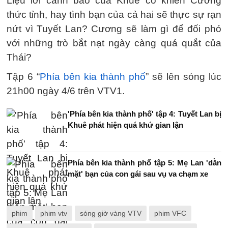
Liệu lời cảnh báo của Khuê có khiến Cương
thức tỉnh, hay tình bạn của cả hai sẽ thực sự rạn
nứt vì Tuyết Lan? Cương sẽ làm gì để đối phó
với những trò bắt nạt ngày càng quá quắt của
Thái?
Tập 6 “
Phía bên kia thành phố
” sẽ lên sóng lúc
21h00 ngày 4/6 trên VTV1.
'Phía bên kia thành phố' tập 4: Tuyết Lan bị
Khuê phát hiện quá khứ gian lận
Phía bên kia thành phố tập 5: Mẹ Lan 'dằn
mặt' bạn của con gái sau vụ va chạm xe
phim
phim vtv
sóng giờ vàng VTV
phim VFC