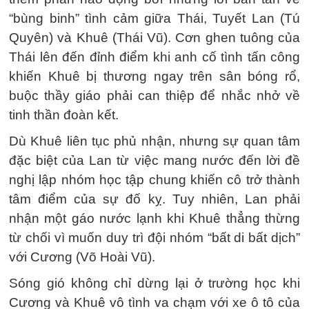
“bùng binh” tình cảm giữa Thái, Tuyết Lan (Tú
Quyên) và Khuê (Thái Vũ). Cơn ghen tuông của
Thái lên đến đỉnh điểm khi anh cố tình tấn công
khiến Khuê bị thương ngay trên sân bóng rổ,
buộc thầy giáo phải can thiệp để nhắc nhở về
tinh thần đoàn kết.
Dù Khuê liên tục phủ nhận, nhưng sự quan tâm
đặc biệt của Lan từ việc mang nước đến lời đề
nghị lập nhóm học tập chung khiến cô trở thành
tâm điểm của sự đố kỵ. Tuy nhiên, Lan phải
nhận một gáo nước lạnh khi Khuê thẳng thừng
từ chối vì muốn duy trì đội nhóm “bất di bất dịch”
với Cương (Võ Hoài Vũ).
Sóng gió không chỉ dừng lại ở trường học khi
Cương và Khuê vô tình va chạm với xe ô tô của