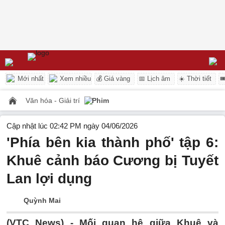
Mới nhất
Xem nhiều
💰 Giá vàng
📅 Lịch âm
☀️ Thời tiết

Văn hóa - Giải trí
Phim
Cập nhật lúc 02:42 PM ngày 04/06/2026
'Phía bên kia thành phố' tập 6:
Khuê cảnh báo Cương bị Tuyết
Lan lợi dụng
Quỳnh Mai
(VTC News) -
Mối quan hệ giữa Khuê và