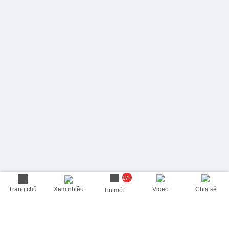
17+
Trang chủ
Xem nhiều
Video
Chia sẻ
Tin mới