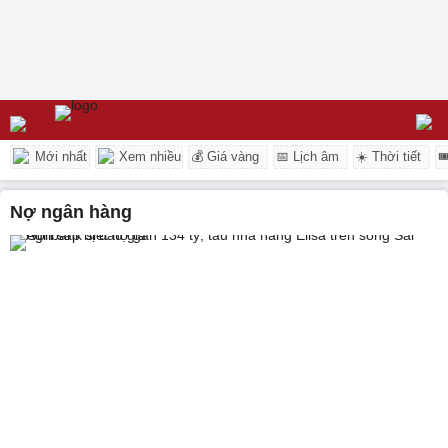
Mới nhất
Xem nhiều
💰 Giá vàng
📅 Lịch âm
☀️ Thời tiết

nợ ngân hàng