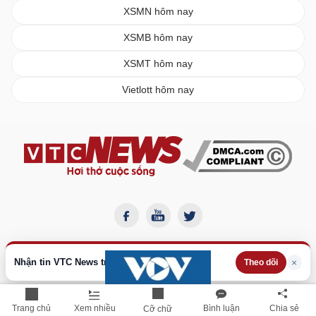
XSMN hôm nay
XSMB hôm nay
XSMT hôm nay
Vietlott hôm nay
Nhận tin VTC News trên Google
×
Theo dõi
Trang chủ
Xem nhiều
Bình luận
Chia sẻ
Cỡ chữ
BÁO ĐIỆN TỬ VTC NEWS