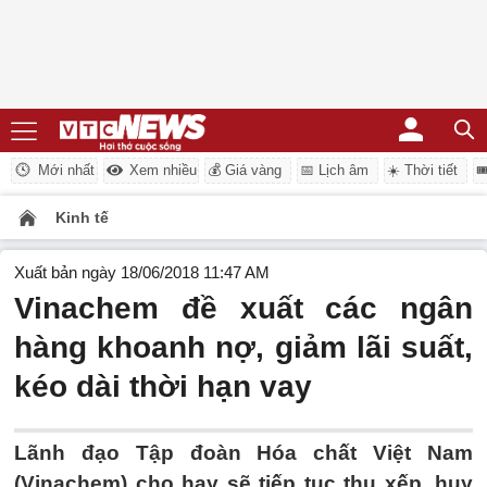
Mới nhất
Xem nhiều
💰 Giá vàng
📅 Lịch âm
☀️ Thời tiết

Kinh tế
Xuất bản ngày 18/06/2018 11:47 AM
Vinachem đề xuất các ngân
hàng khoanh nợ, giảm lãi suất,
kéo dài thời hạn vay
Lãnh đạo Tập đoàn Hóa chất Việt Nam
(Vinachem) cho hay sẽ tiếp tục thu xếp, huy