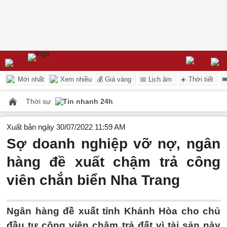
Mới nhất
Xem nhiều
💰 Giá vàng
📅 Lịch âm
☀️ Thời tiết

Thời sự
Tin nhanh 24h
Xuất bản ngày 30/07/2022 11:59 AM
Sợ doanh nghiệp vỡ nợ, ngân
hàng đề xuất chậm trả công
viên chắn biển Nha Trang
Ngân hàng đề xuất tỉnh Khánh Hòa cho chủ
đầu tư công viên chậm trả đất vì tài sản này