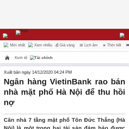
Mới nhất
Xem nhiều
💰 Giá vàng
📅 Lịch âm
☀️ Thời tiết

Kinh tế
Tài chính
Xuất bản ngày 14/12/2020 04:24 PM
Ngân hàng VietinBank rao bán
nhà mặt phố Hà Nội để thu hồi
nợ
Căn nhà 7 tầng mặt phố Tôn Đức Thắng (Hà
Nội) là một trong hai tài sản đảm bảo được