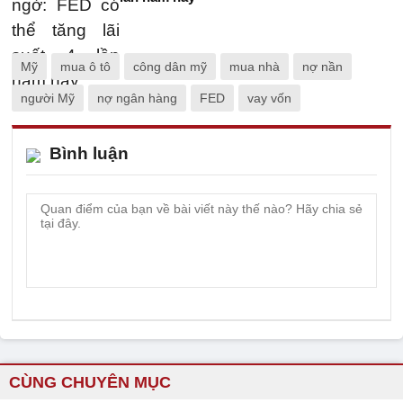
Mỹ
mua ô tô
công dân mỹ
mua nhà
nợ nần
người Mỹ
nợ ngân hàng
FED
vay vốn
Bình luận
CÙNG CHUYÊN MỤC