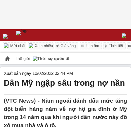
Mới nhất
Xem nhiều
💰 Giá vàng
📅 Lịch âm
☀️ Thời tiết

Thế giới
Thời sự quốc tế
Xuất bản ngày 10/02/2022 02:44 PM
Dân Mỹ ngập sâu trong nợ nần
(VTC News) -
Năm ngoái đánh dấu mức tăng
đột biến hàng năm về nợ hộ gia đình ở Mỹ
trong 14 năm qua khi người dân nước này đổ
xô mua nhà và ô tô.