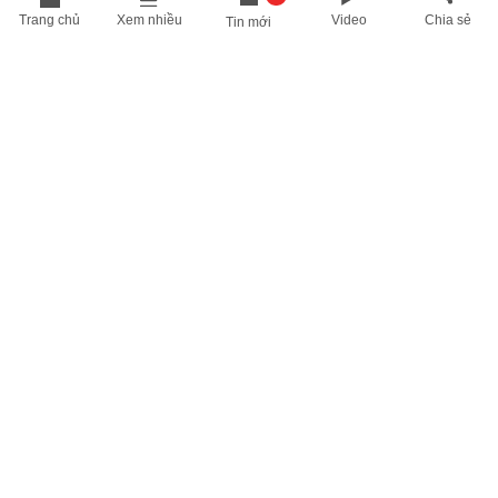
Trang chủ
Xem nhiều
Video
Chia sẻ
Tin mới
THÔNG TIN HỮU ÍCH
Cập nhật nhanh các thông tin được quan tâm mỗi ngày
Lịch âm hôm nay
Dự báo thời tiết hôm nay