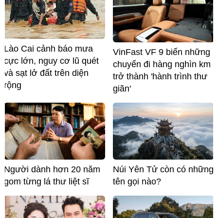
Lào Cai cảnh báo mưa
VinFast VF 9 biến những
cực lớn, nguy cơ lũ quét
chuyến đi hàng nghìn km
và sạt lở đất trên diện
trở thành 'hành trình thư
rộng
giãn'
Người dành hơn 20 năm
Núi Yên Tử còn có những
gom từng lá thư liệt sĩ
tên gọi nào?