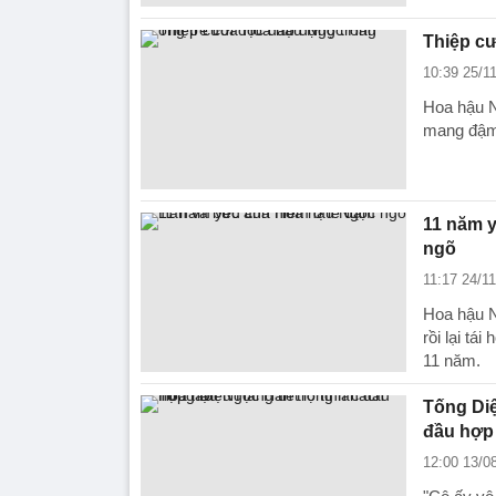
Thiệp cư
10:39 25/1
Hoa hậu N
mang đậm 
11 năm 
ngõ
11:17 24/1
Hoa hậu N
rồi lại tá
11 năm.
Tống Diệ
đầu hợp
12:00 13/0