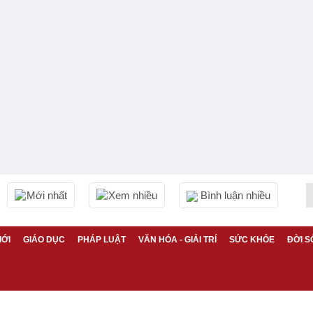
Mới nhất
Xem nhiều
Bình luận nhiều
IỚI
GIÁO DỤC
PHÁP LUẬT
VĂN HÓA - GIẢI TRÍ
SỨC KHỎE
ĐỜI S