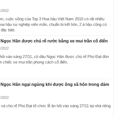
1/2022
m, cuộc sống của Top 3 Hoa hậu Việt Nam 2010 có rất nhiều
 hoa hậu sự nghiệp viên mãn, chuẩn bị kết hôn, 2 á hậu cũng có
g đặc biệt.
Ngọc Hân được chú rể rước bằng xe mui trần cổ điển
1/2022
 hỏi vào sáng 27/11, cô dâu Ngọc Hân được chú rể Phú Đạt đón
ên chiếc xe mui trần phong cách cổ điển.
 Ngọc Hân ngại ngùng khi được ông xã hôn trong đám
1/2022
và chú rể Phú Đạt tổ chức lễ ăn hỏi vào sáng 27/11 tại nhà riêng