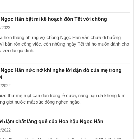
Ngọc Hân bật mí kế hoạch đón Tết với chồng
1/2023
đã hơn tháng nhưng vợ chồng Ngọc Hân vẫn chưa đi hưởng
 vì bận rộn công việc, còn những ngày Tết thì họ muốn dành cho
 với đại gia đình.
Ngọc Hân nức nở khi nghe lời dặn dò của mẹ trong
i
2/2022
bức thư mẹ ruột căn dặn trong lễ cưới, nàng hậu đã không kìm
g giọt nước mắt xúc động nghẹn ngào.
i đậm chất làng quê của Hoa hậu Ngọc Hân
2/2022