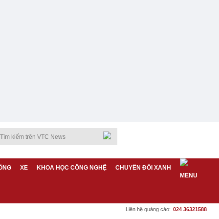
ỐNG
XE
KHOA HỌC CÔNG NGHỆ
CHUYỂN ĐỔI XANH
Liên hệ quảng cáo:
024 36321588