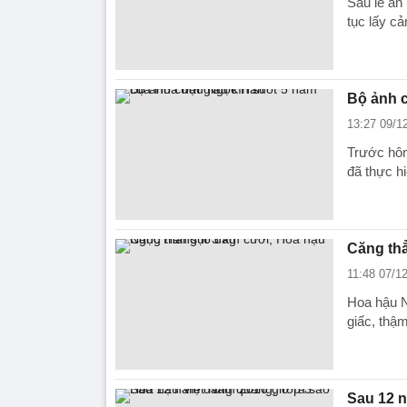
Sau lễ ăn
tục lấy c
Bộ ảnh c
13:27 09/1
Trước hôn
đã thực hi
Căng thẳ
11:48 07/1
Hoa hậu N
giấc, thậm
Sau 12 n