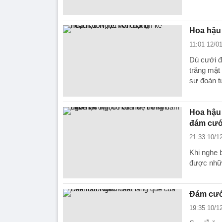
Hoa hậu 
11:01 12/0
Dù cưới 
trăng mật
sự đoàn tụ
Hoa hậu 
đám cướ
21:33 10/1
Khi nghe 
được nhữn
Đám cướ
19:35 10/1