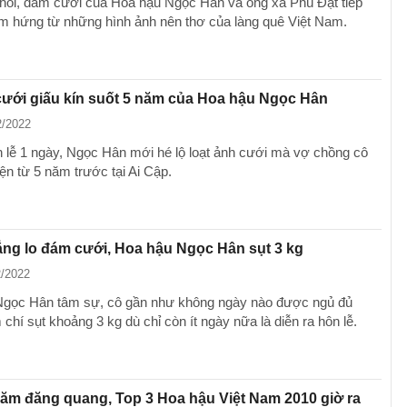
 hỏi, đám cưới của Hoa hậu Ngọc Hân và ông xã Phú Đạt tiếp
ảm hứng từ những hình ảnh nên thơ của làng quê Việt Nam.
ưới giấu kín suốt 5 năm của Hoa hậu Ngọc Hân
2/2022
 lễ 1 ngày, Ngọc Hân mới hé lộ loạt ảnh cưới mà vợ chồng cô
ện từ 5 năm trước tại Ai Cập.
ng lo đám cưới, Hoa hậu Ngọc Hân sụt 3 kg
2/2022
gọc Hân tâm sự, cô gần như không ngày nào được ngủ đủ
 chí sụt khoảng 3 kg dù chỉ còn ít ngày nữa là diễn ra hôn lễ.
ăm đăng quang, Top 3 Hoa hậu Việt Nam 2010 giờ ra