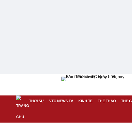
THỜI SỰ
VTC NEWS TV
KINH TẾ
THỂ THAO
THẾ G