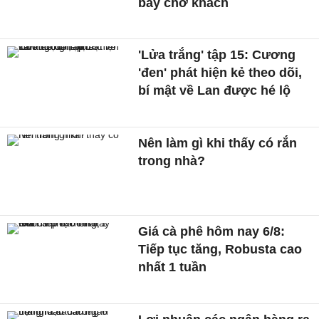
bay chở khách
'Lửa trắng' tập 15: Cương
'đen' phát hiện kẻ theo dõi,
bí mật về Lan được hé lộ
Nên làm gì khi thấy có rắn
trong nhà?
Giá cà phê hôm nay 6/8:
Tiếp tục tăng, Robusta cao
nhất 1 tuần