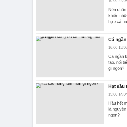
10:00 22/0
Nên chần 
khiến nhữ
hợp cả ha
Cá ngần
16:00 13/0
Cá ngần k
tạo, nổi 
gì ngon?
Hạt sầu 
15:00 14/0
Hầu hết m
là nguyên 
ngon?