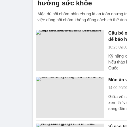
hưởng sức khỏe
Mặc dù nồi nhôm nhìn chung là an toàn nhưng t
việc dùng nồi nhôm không đúng cách có thể ản
Cậu bé x
để báo h
10:23 09/0
Kỹ năng x
hiếu thảo 
Quốc.
Món ăn v
14:00 20/0
Giữa vô s
xem là “v
sang đêm 
Vì sao 