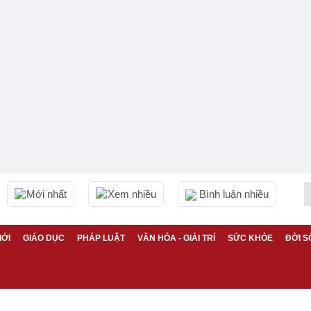
Mới nhất
Xem nhiều
Bình luận nhiều
IỚI
GIÁO DỤC
PHÁP LUẬT
VĂN HÓA - GIẢI TRÍ
SỨC KHỎE
ĐỜI S