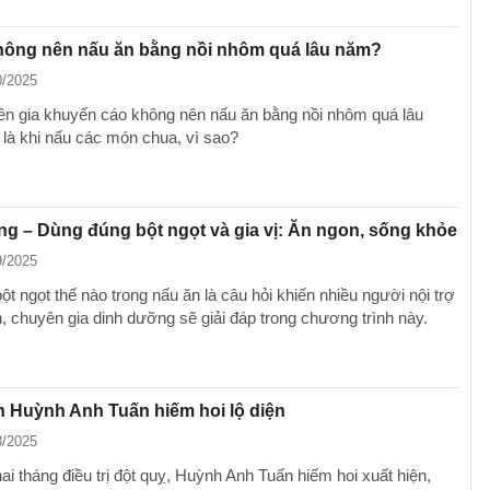
không nên nấu ăn bằng nồi nhôm quá lâu năm?
0/2025
n gia khuyến cáo không nên nấu ăn bằng nồi nhôm quá lâu
 là khi nấu các món chua, vì sao?
ng – Dùng đúng bột ngọt và gia vị: Ăn ngon, sống khỏe
9/2025
t ngọt thế nào trong nấu ăn là câu hỏi khiến nhiều người nội trợ
, chuyên gia dinh dưỡng sẽ giải đáp trong chương trình này.
n Huỳnh Anh Tuấn hiếm hoi lộ diện
8/2025
i tháng điều trị đột quỵ, Huỳnh Anh Tuấn hiếm hoi xuất hiện,