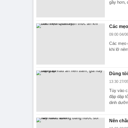
gầy hơn, 
Các mẹo
09:00 04/0
Các mẹo c
khi lỡ nêm
Dùng tỏi
13:30 27/0
Tùy vào c
đập dập t
dinh dưỡn
Nên chầ