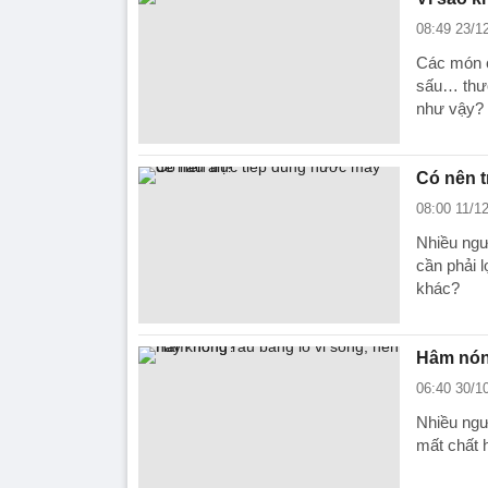
08:49 23/1
Các món c
sấu… thườ
như vậy?
Có nên t
08:00 11/1
Nhiều ngư
cần phải 
khác?
Hâm nóng
06:40 30/1
Nhiều ngư
mất chất 