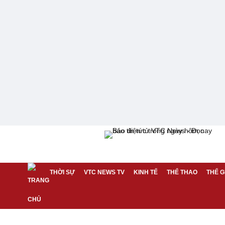
THỜI SỰ
VTC NEWS TV
KINH TẾ
THỂ THAO
THẾ G