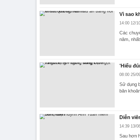
Vì sao 
14:00 12/1
Các chuyê
năm, nhất
‘Hiểu đú
08:00 25/0
Sử dụng bộ
băn khoăn
Diễn viê
14:39 13/0
Sau hơn ha