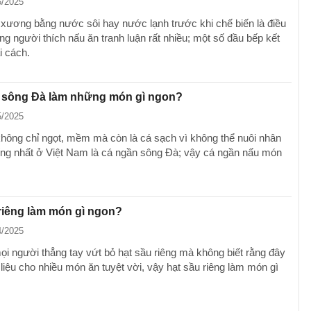
5/2025
xương bằng nước sôi hay nước lạnh trước khi chế biến là điều
ng người thích nấu ăn tranh luận rất nhiều; một số đầu bếp kết
i cách.
 sông Đà làm những món gì ngon?
5/2025
hông chỉ ngọt, mềm mà còn là cá sạch vì không thể nuôi nhân
tiếng nhất ở Việt Nam là cá ngần sông Đà; vậy cá ngần nấu món
riêng làm món gì ngon?
4/2025
ọi người thẳng tay vứt bỏ hạt sầu riêng mà không biết rằng đây
liệu cho nhiều món ăn tuyệt vời, vậy hạt sầu riêng làm món gì