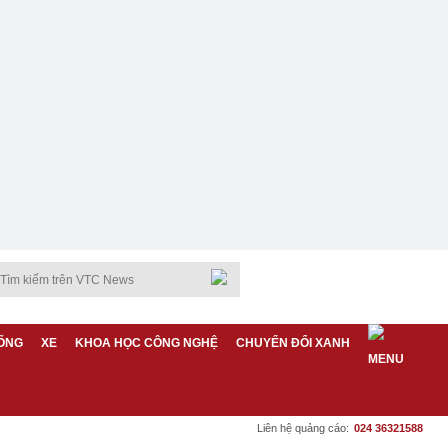
ỐNG
XE
KHOA HỌC CÔNG NGHỆ
CHUYỂN ĐỔI XANH
Liên hệ quảng cáo:
024 36321588