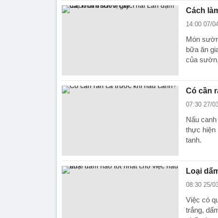
Cách làm
14:00 07/0
Món sườn 
bữa ăn gi
của sườn,
Có cần r
07:30 27/0
Nấu canh 
thực hiện
tanh.
Loại dấm
08:30 25/0
Việc có q
trắng, dấm