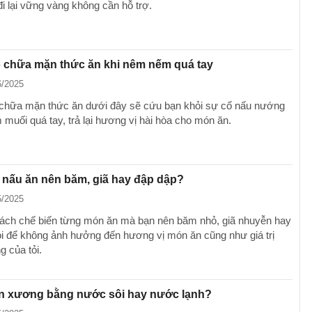
đi lại vững vàng không cần hỗ trợ.
 chữa mặn thức ăn khi nêm nếm quá tay
6/2025
hữa mặn thức ăn dưới đây sẽ cứu bạn khỏi sự cố nấu nướng
 muối quá tay, trả lại hương vị hài hòa cho món ăn.
 nấu ăn nên băm, giã hay đập dập?
5/2025
ách chế biến từng món ăn mà bạn nên băm nhỏ, giã nhuyễn hay
ỏi để không ảnh hưởng đến hương vị món ăn cũng như giá trị
g của tỏi.
n xương bằng nước sôi hay nước lạnh?