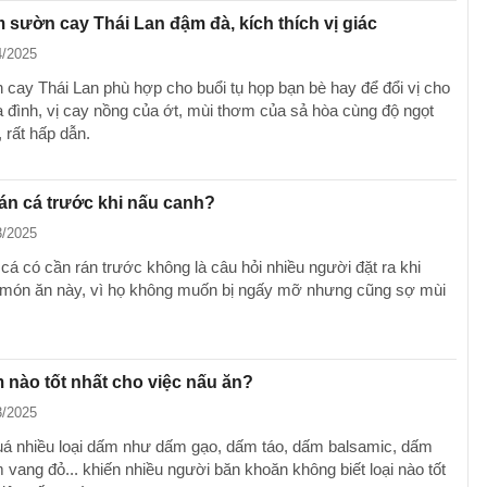
 sườn cay Thái Lan đậm đà, kích thích vị giác
4/2025
cay Thái Lan phù hợp cho buổi tụ họp bạn bè hay để đổi vị cho
a đình, vị cay nồng của ớt, mùi thơm của sả hòa cùng độ ngọt
 rất hấp dẫn.
án cá trước khi nấu canh?
3/2025
cá có cần rán trước không là câu hỏi nhiều người đặt ra khi
 món ăn này, vì họ không muốn bị ngấy mỡ nhưng cũng sợ mùi
 nào tốt nhất cho việc nấu ăn?
3/2025
uá nhiều loại dấm như dấm gạo, dấm táo, dấm balsamic, dấm
 vang đỏ... khiến nhiều người băn khoăn không biết loại nào tốt