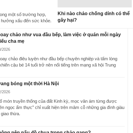
Khi nào chảo chống dính có thể
rong một số trường hợp,
gây hại?
h hưởng xấu đến sức khỏe.
oay chảo như vua đầu bếp, làm việc ở quán mỗi ngày
iếu cha mẹ
3/2026
oay chảo điêu luyện như đầu bếp chuyên nghiệp và tấm lòng
khiến cậu bé 14 tuổi trở nên nổi tiếng trên mạng xã hội Trung
ang bóng một thời Hà Nội
2/2026
ố món truyền thống của đất Kinh kỳ, mọc vân ám từng được
iên ngọc ẩm thực” chỉ xuất hiện trên mâm cỗ những gia đình giàu
giao thừa.
không nên nấu đồ chua trong chảo gang?