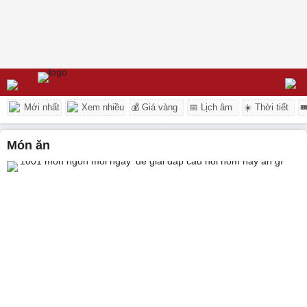
Mới nhất
Xem nhiều
💰 Giá vàng
📅 Lịch âm
☀️ Thời tiết

món ăn