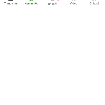
Trang chủ
Xem nhiều
Video
Chia sẻ
Tin mới
THÔNG TIN HỮU ÍCH
Cập nhật nhanh các thông tin được quan tâm mỗi ngày
Lịch âm hôm nay
Dự báo thời tiết hôm nay