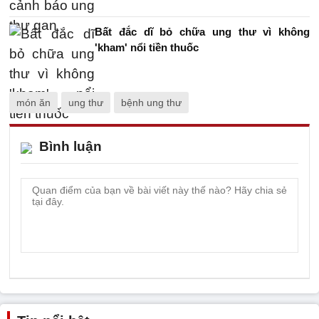
Bất đắc dĩ bỏ chữa ung thư vì không
'kham' nổi tiền thuốc
món ăn
ung thư
bệnh ung thư
Bình luận