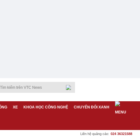
ỐNG
XE
KHOA HỌC CÔNG NGHỆ
CHUYỂN ĐỔI XANH
Liên hệ quảng cáo:
024 36321588