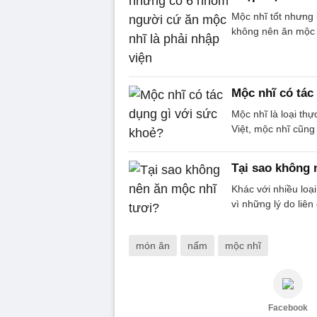
Mộc nhĩ tốt nhưng 
không nên ăn mộc 
Mộc nhĩ có tác
Mộc nhĩ là loại t
Việt, mộc nhĩ cũng 
Tại sao không 
Khác với nhiều loạ
vì những lý do liê
món ăn
nấm
mộc nhĩ
Facebook