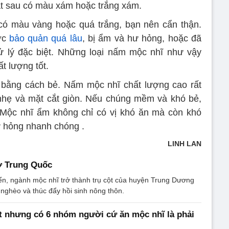
ặt sau có màu xám hoặc trắng xám.
có màu vàng hoặc quá trắng, bạn nên cẩn thận.
ược
bảo quản quá lâu
, bị ẩm và hư hỏng, hoặc đã
ử lý đặc biệt. Những loại nấm mộc nhĩ như vậy
t lượng tốt.
ô bằng cách bẻ. Nấm mộc nhĩ chất lượng cao rất
nhẹ và mặt cắt giòn. Nếu chúng mềm và khó bẻ,
 Mộc nhĩ ẩm không chỉ có vị khó ăn mà còn khó
ư hỏng nhanh chóng .
LINH LAN
ở Trung Quốc
ển, ngành mộc nhĩ trở thành trụ cột của huyện Trung Dương
 nghèo và thúc đẩy hồi sinh nông thôn.
t nhưng có 6 nhóm người cứ ăn mộc nhĩ là phải