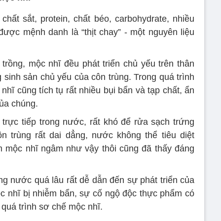
hất sắt, protein, chất béo, carbohydrate, nhiều
 được mệnh danh là “thịt chay” - một nguyên liệu
ồng, mộc nhĩ đều phát triển chủ yếu trên thân
 sinh sản chủ yếu của côn trùng. Trong quá trình
hĩ cũng tích tụ rất nhiều bụi bẩn và tạp chất, ẩn
của chúng.
rực tiếp trong nước, rất khó để rửa sạch trứng
n trùng rất dai dẳng, nước không thể tiêu diệt
m mộc nhĩ ngâm như vậy thôi cũng đã thấy đáng
g nước quá lâu rất dễ dẫn đến sự phát triển của
ộc nhĩ bị nhiễm bẩn, sự cố ngộ độc thực phẩm có
 quá trình sơ chế mộc nhĩ.