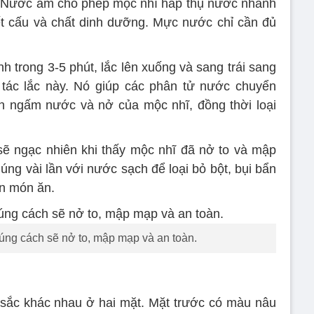
. Nước ấm cho phép mộc nhĩ hấp thụ nước nhanh
ết cấu và chất dinh dưỡng. Mực nước chỉ cần đủ
h trong 3-5 phút, lắc lên xuống và sang trái sang
 tác lắc này. Nó giúp các phân tử nước chuyển
h ngấm nước và nở của mộc nhĩ, đồng thời loại
sẽ ngạc nhiên khi thấy mộc nhĩ đã nở to và mập
ng vài lần với nước sạch để loại bỏ bột, bụi bẩn
ến món ăn.
úng cách sẽ nở to, mập mạp và an toàn.
sắc khác nhau ở hai mặt. Mặt trước có màu nâu