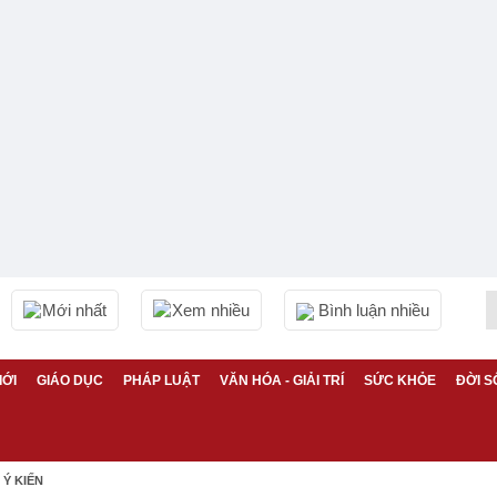
Mới nhất
Xem nhiều
Bình luận nhiều
IỚI
GIÁO DỤC
PHÁP LUẬT
VĂN HÓA - GIẢI TRÍ
SỨC KHỎE
ĐỜI S
Ý KIẾN