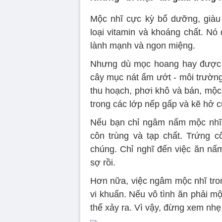
Mộc nhĩ cực kỳ bổ dưỡng, giàu c
loại vitamin và khoáng chất. Nó
lành mạnh và ngon miệng.
Nhưng dù mọc hoang hay được tr
cây mục nát ẩm ướt - môi trường
thu hoạch, phơi khô và bán, mộc n
trong các lớp nếp gấp và kẽ hở 
Nếu bạn chỉ ngâm nấm mộc nhĩ t
côn trùng và tạp chất. Trứng cô
chúng. Chỉ nghĩ đến việc ăn nấ
sợ rồi.
Hơn nữa, việc ngâm mộc nhĩ tron
vi khuẩn. Nếu vô tình ăn phải m
thể xảy ra. Vì vậy, đừng xem nhẹ