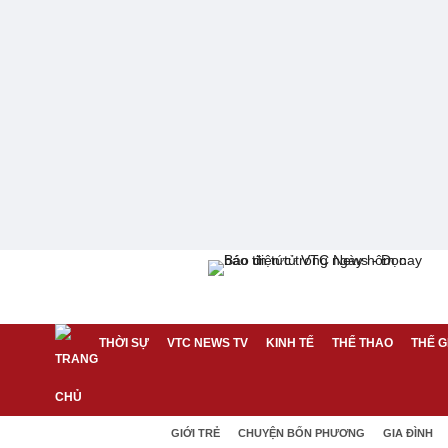
THỜI SỰ
VTC NEWS TV
KINH TẾ
THỂ THAO
THẾ G
GIỚI TRẺ
CHUYỆN BỐN PHƯƠNG
GIA ĐÌNH