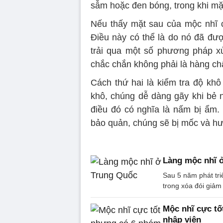
sẫm hoặc đen bóng, trong khi m
Nếu thấy mặt sau của mộc nhĩ 
Điều này có thể là do nó đã đ
trải qua một số phương pháp x
chắc chắn không phải là hàng chấ
Cách thứ hai là kiểm tra độ kh
khô, chúng dễ dàng gãy khi bẻ 
điều đó có nghĩa là nấm bị ẩm.
bảo quản, chúng sẽ bị mốc và h
Làng mộc nhĩ 
Sau 5 năm phát tri
trong xóa đói giảm
Mộc nhĩ cực tố
nhập viện