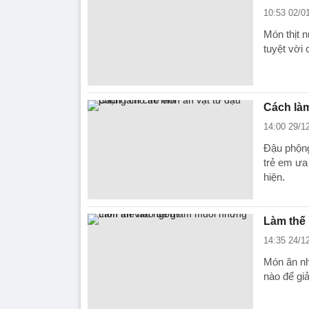
10:53 02/0
Món thịt 
tuyệt vời
Cách làm
14:00 29/1
Đậu phộng
trẻ em ưa
hiện.
Làm thế
14:35 24/1
Món ăn nh
nào để g