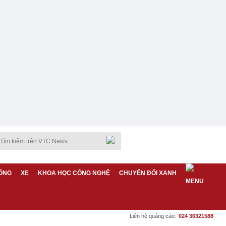
ỐNG
XE
KHOA HỌC CÔNG NGHỆ
CHUYỂN ĐỔI XANH
Liên hệ quảng cáo:
024 36321588