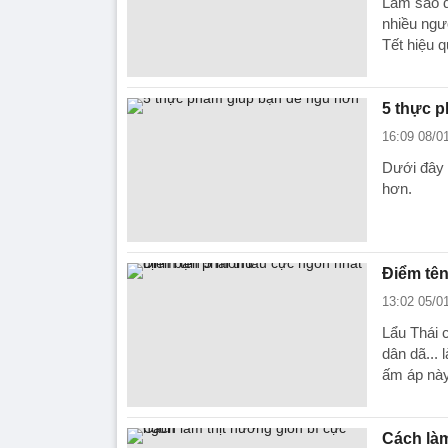
Làm sao đ
nhiều ngư
Tết hiệu q
5 thực 
16:09 08/0
Dưới đây 
hơn.
Điểm tên
13:02 05/0
Lẩu Thái 
dân dã...
ấm áp này
Cách làm