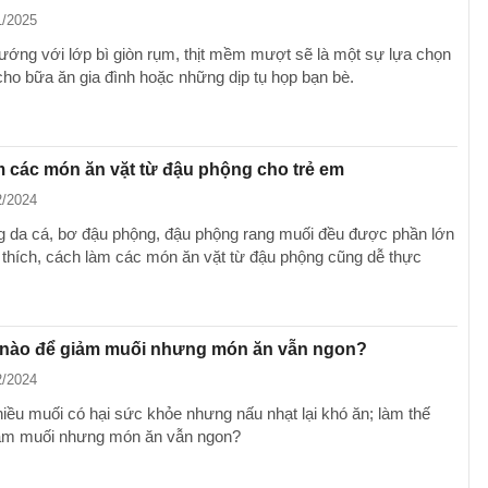
1/2025
nướng với lớp bì giòn rụm, thịt mềm mượt sẽ là một sự lựa chọn
 cho bữa ăn gia đình hoặc những dịp tụ họp bạn bè.
 các món ăn vặt từ đậu phộng cho trẻ em
2/2024
 da cá, bơ đậu phộng, đậu phộng rang muối đều được phần lớn
 thích, cách làm các món ăn vặt từ đậu phộng cũng dễ thực
 nào để giảm muối nhưng món ăn vẫn ngon?
2/2024
iều muối có hại sức khỏe nhưng nấu nhạt lại khó ăn; làm thế
iảm muối nhưng món ăn vẫn ngon?