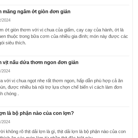
m măng ngâm ớt giòn đơn giản
2/2024
 ớt giòn thơm với vị chua của giấm, cay cay của hành, ớt là
en thuộc trong bữa cơm của nhiều gia đình; món này được các
gói siêu thích.
 vịt nấu dứa thơm ngon đơn giản
1/2024
ứa với vị chua ngọt nhẹ rất thơm ngon, hấp dẫn phù hợp cả ăn
ún, được nhiều bà nội trợ lựa chọn chế biến vì cách làm đơn
nh chóng .
 lợn là bộ phận nào của con lợn?
1/2024
i không rõ thịt dải lợn là gì, thịt dải lợn là bộ phận nào của con
 thích ăn các món làm từ phần thịt đặc biệt này.