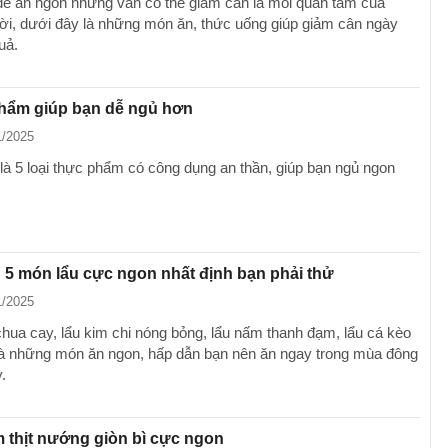
ể ăn ngon nhưng vẫn có thể giảm cân là mối quan tâm của
ời, dưới đây là những món ăn, thức uống giúp giảm cân ngày
uả.
phẩm giúp bạn dễ ngủ hơn
1/2025
là 5 loại thực phẩm có công dụng an thần, giúp bạn ngủ ngon
 5 món lẩu cực ngon nhất định bạn phải thử
1/2025
chua cay, lẩu kim chi nóng bỏng, lẩu nấm thanh đạm, lẩu cá kèo
 là những món ăn ngon, hấp dẫn bạn nên ăn ngay trong mùa đông
.
 thịt nướng giòn bì cực ngon