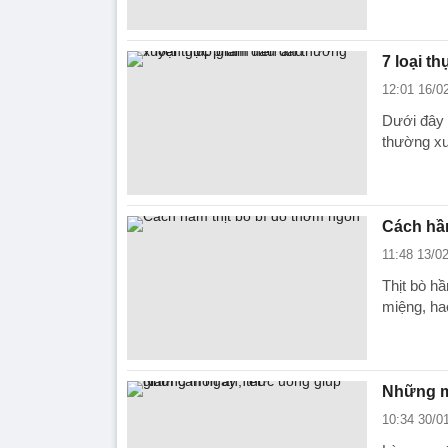
7 loại t
12:01 16/0
Dưới đây 
thường xu
Cách hầm
11:48 13/0
Thịt bò h
miệng, ha
Những m
10:34 30/0