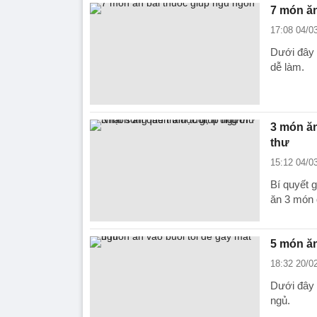
7 món ăn
17:08 04/0
Dưới đây 
dễ làm.
3 món ăn
thư
15:12 04/0
Bí quyết 
ăn 3 món 
5 món ăn
18:32 20/0
Dưới đây l
ngủ.