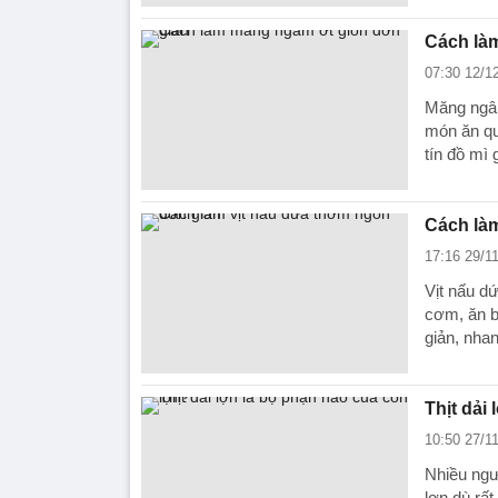
Cách là
07:30 12/1
Măng ngâm
món ăn qu
tín đồ mì 
Cách làm
17:16 29/1
Vịt nấu d
cơm, ăn b
giản, nha
Thịt dải
10:50 27/1
Nhiều ngườ
lợn dù rất