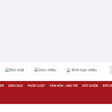
Mới nhất
Xem nhiều
Bình luận nhiều
IỚI
GIÁO DỤC
PHÁP LUẬT
VĂN HÓA - GIẢI TRÍ
SỨC KHỎE
ĐỜI S