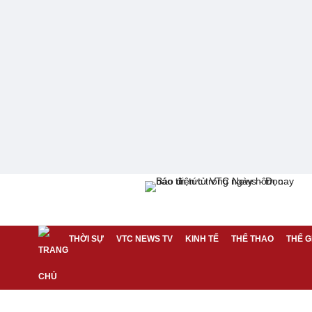
THỜI SỰ
VTC NEWS TV
KINH TẾ
THỂ THAO
THẾ G