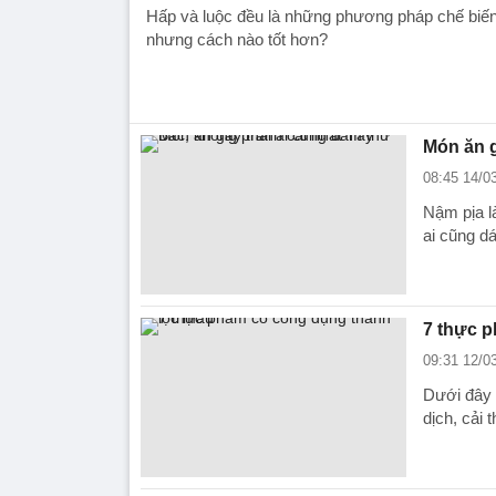
Hấp và luộc đều là những phương pháp chế biế
nhưng cách nào tốt hơn?
Món ăn g
08:45 14/0
Nậm pịa l
ai cũng d
7 thực 
09:31 12/0
Dưới đây 
dịch, cải