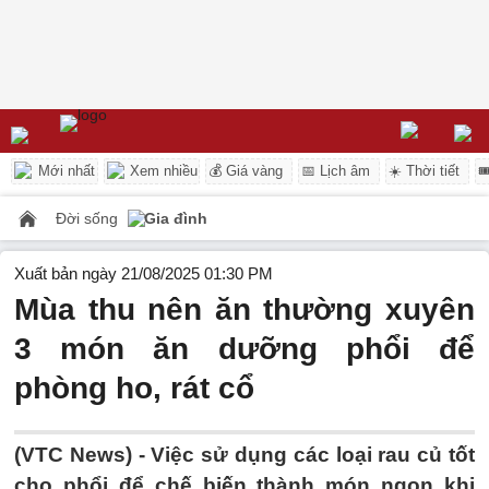
Mới nhất
Xem nhiều
💰 Giá vàng
📅 Lịch âm
☀️ Thời tiết

Đời sống
Gia đình
Xuất bản ngày 21/08/2025 01:30 PM
Mùa thu nên ăn thường xuyên
3 món ăn dưỡng phổi để
phòng ho, rát cổ
(VTC News) -
Việc sử dụng các loại rau củ tốt
cho phổi để chế biến thành món ngon khi