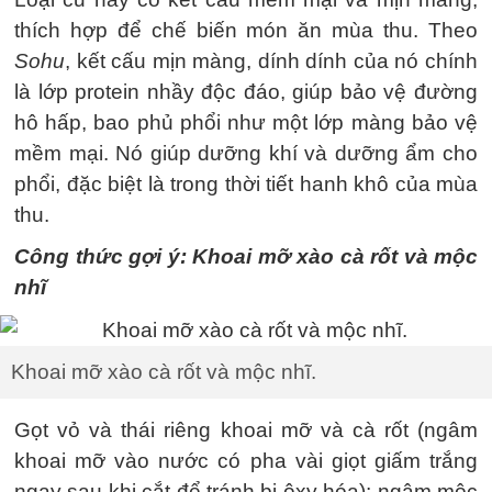
thích hợp để chế biến món ăn mùa thu. Theo
Sohu
, kết cấu mịn màng, dính dính của nó chính
là lớp protein nhầy độc đáo, giúp bảo vệ đường
hô hấp, bao phủ phổi như một lớp màng bảo vệ
mềm mại. Nó giúp dưỡng khí và dưỡng ẩm cho
phổi, đặc biệt là trong thời tiết hanh khô của mùa
thu.
Công thức gợi ý: Khoai mỡ xào cà rốt và mộc
nhĩ
Khoai mỡ xào cà rốt và mộc nhĩ.
Gọt vỏ và thái riêng khoai mỡ và cà rốt (ngâm
khoai mỡ vào nước có pha vài giọt giấm trắng
ngay sau khi cắt để tránh bị ôxy hóa); ngâm mộc