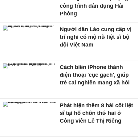
công trình dân dụng Hải
Phòng
Người dân Lào cung cấp vị
trí nghi có mộ nữ liệt sĩ bộ
đội Việt Nam
Cách biến iPhone thành
điện thoại 'cục gạch', giúp
trẻ cai nghiện mạng xã hội
Phát hiện thêm 8 hài cốt liệt
sĩ tại hố chôn thứ hai ở
Công viên Lê Thị Riêng