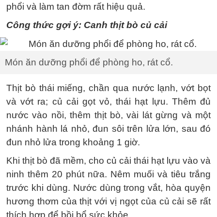
phổi và làm tan đờm rất hiệu quả.
Công thức gợi ý: Canh thịt bò củ cải
Món ăn dưỡng phổi để phòng ho, rát cổ.
Thịt bò thái miếng, chần qua nước lạnh, vớt bọt
và vớt ra; củ cải gọt vỏ, thái hạt lựu. Thêm đủ
nước vào nồi, thêm thịt bò, vài lát gừng và một
nhánh hành lá nhỏ, đun sôi trên lửa lớn, sau đó
đun nhỏ lửa trong khoảng 1 giờ.
Khi thịt bò đã mềm, cho củ cải thái hạt lựu vào và
ninh thêm 20 phút nữa. Nêm muối và tiêu trắng
trước khi dùng. Nước dùng trong vắt, hòa quyện
hương thơm của thịt với vị ngọt của củ cải sẽ rất
thích hợp để bồi bổ sức khỏe.