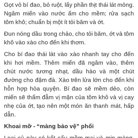
Gọt vỏ bí đao, bỏ ruột, lấy phần thịt thái lát mỏng.
Ngâm miến vào nước ấm cho mềm; rửa sạch
tôm khô; chuẩn bị một ít tỏi băm và ớt.
Đun nóng dầu trong chảo, cho tỏi băm, ớt và tôm
khô vào xào cho đến khi thơm.
Cho bí đao thái lát vào xào nhanh tay cho đến
khi hơi mềm. Thêm miến đã ngâm vào, thêm
chút nước tương nhạt, dầu hào và một chút
đường cho đậm đà. Xào trên lửa lớn cho đến khi
hỗn hợp hòa quyện. Bí đao sẽ mềm dẻo, còn
miến sẽ thấm đẫm vị mặn của tôm khô và vị cay
nhẹ của ớt, tạo nên một món ăn thanh mát, hấp
dẫn.
Khoai mỡ - “màng bảo vệ” phổi
Loại củ này có kết cấu mềm mại và mịn màng,