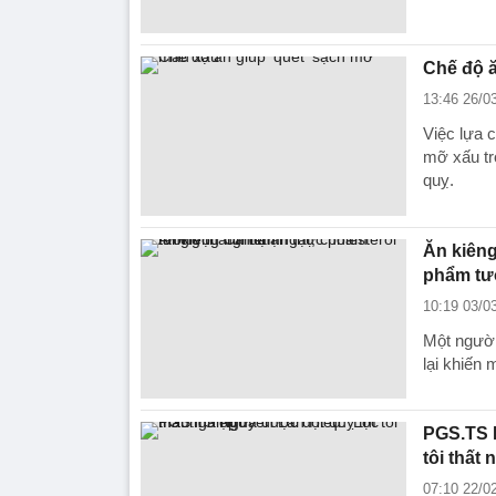
Chế độ ă
13:46 26/0
Việc lựa 
mỡ xấu tr
quỵ.
Ăn kiêng
phẩm tư
10:19 03/0
Một người
lại khiến
PGS.TS 
tôi thất 
07:10 22/0