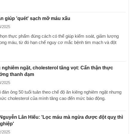
n giúp 'quét' sạch mỡ máu xấu
3/2025
chọn thực phẩm đúng cách có thể giúp kiểm soát, giảm lượng
ong máu, từ đó hạn chế nguy cơ mắc bệnh tim mạch và đột
 nghiêm ngặt, cholesterol tăng vọt: Cẩn thận thực
ởng thanh đạm
3/2025
 đàn ông 50 tuổi tuân theo chế độ ăn kiêng nghiêm ngặt nhưng
 mức cholesterol của mình tăng cao đến mức báo động.
Nguyễn Lân Hiếu: 'Lọc máu mà ngừa được đột quỵ thì
nghiệp'
2/2025