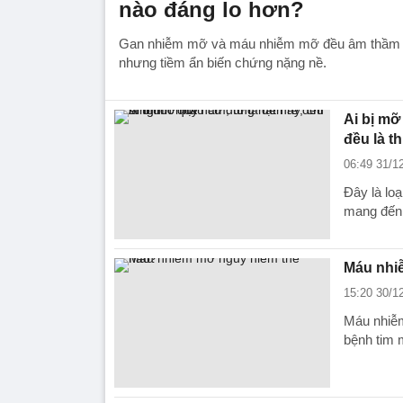
nào đáng lo hơn?
Gan nhiễm mỡ và máu nhiễm mỡ đều âm thầm tiến
nhưng tiềm ẩn biến chứng nặng nề.
Ai bị mỡ
đều là t
06:49 31/1
Đây là lo
mang đến 
Máu nhi
15:20 30/1
Máu nhiễm
bệnh tim 