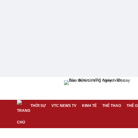
THỜI SỰ
VTC NEWS TV
KINH TẾ
THỂ THAO
THẾ G