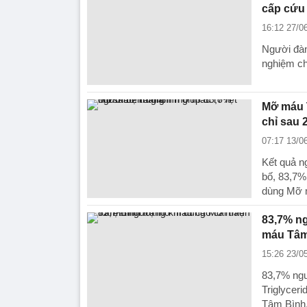
cấp cứu
16:12 27/0
Người đàn
nghiệm ch
Mỡ máu 
chỉ sau 
07:17 13/0
Kết quả n
bố, 83,7% 
dùng Mỡ 
83,7% ng
máu Tâm
15:26 23/0
83,7% ngư
Triglycer
Tâm Bình,