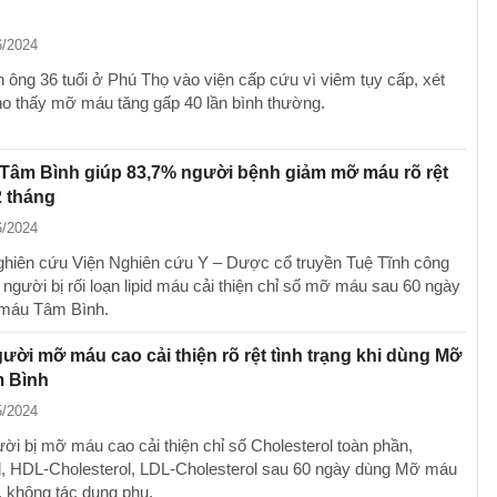
6/2024
 ông 36 tuổi ở Phú Thọ vào viện cấp cứu vì viêm tụy cấp, xét
o thấy mỡ máu tăng gấp 40 lần bình thường.
Tâm Bình giúp 83,7% người bệnh giảm mỡ máu rõ rệt
2 tháng
6/2024
ghiên cứu Viện Nghiên cứu Y – Dược cổ truyền Tuệ Tĩnh công
người bị rối loạn lipid máu cải thiện chỉ số mỡ máu sau 60 ngày
máu Tâm Bình.
ười mỡ máu cao cải thiện rõ rệt tình trạng khi dùng Mỡ
 Bình
5/2024
ời bị mỡ máu cao cải thiện chỉ số Cholesterol toàn phần,
id, HDL-Cholesterol, LDL-Cholesterol sau 60 ngày dùng Mỡ máu
 không tác dụng phụ.