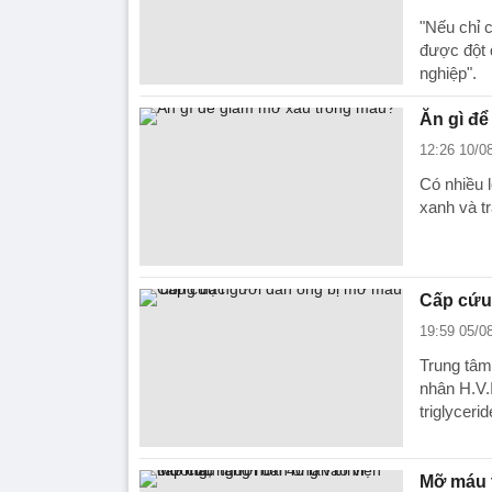
"Nếu chỉ 
được đột 
nghiệp".
Ăn gì đ
12:26 10/0
Có nhiều 
xanh và tr
Cấp cứu
19:59 05/0
Trung tâm
nhân H.V.I
triglyceri
Mỡ máu t