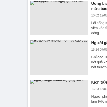
Uống bia
mức báo
10:02 12/0
Lối sống í
viên vào 
động.
Người g
15:24 07/0
Chỉ cao 1
kết quả x
bất thườn
Kích trứ
16:53 13/0
Người phụ
làm IVF, 