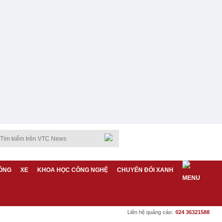
ỐNG
XE
KHOA HỌC CÔNG NGHỆ
CHUYỂN ĐỔI XANH
Liên hệ quảng cáo:
024 36321588