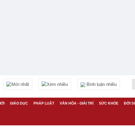
Mới nhất
Xem nhiều
Bình luận nhiều
IỚI
GIÁO DỤC
PHÁP LUẬT
VĂN HÓA - GIẢI TRÍ
SỨC KHỎE
ĐỜI S