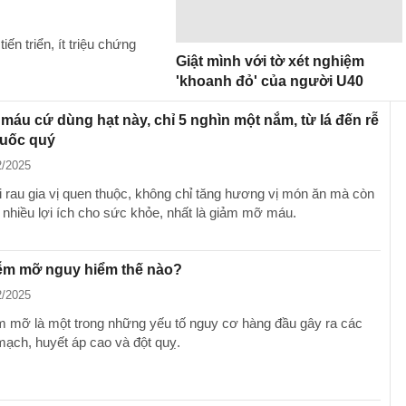
 triển, ít triệu chứng
Giật mình với tờ xét nghiệm
'khoanh đỏ' của người U40
 máu cứ dùng hạt này, chỉ 5 nghìn một nắm, từ lá đến rễ
huốc quý
2/2025
ại rau gia vị quen thuộc, không chỉ tăng hương vị món ăn mà còn
nhiều lợi ích cho sức khỏe, nhất là giảm mỡ máu.
ễm mỡ nguy hiểm thế nào?
2/2025
 mỡ là một trong những yếu tố nguy cơ hàng đầu gây ra các
mạch, huyết áp cao và đột quỵ.