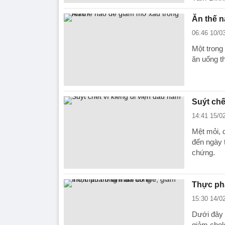
Ăn thế 
06:46 10/0
Một trong
ăn uống t
Suýt chế
14:41 15/0
Mệt mỏi, 
đến ngày t
chứng.
Thực ph
15:30 14/0
Dưới đây 
giảm chole