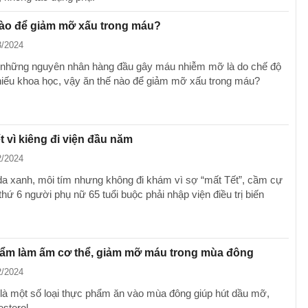
nào để giảm mỡ xấu trong máu?
3/2024
 những nguyên nhân hàng đầu gây máu nhiễm mỡ là do chế độ
hiếu khoa học, vậy ăn thế nào để giảm mỡ xấu trong máu?
t vì kiêng đi viện đầu năm
2/2024
da xanh, môi tím nhưng không đi khám vì sợ “mất Tết”, cầm cự
hứ 6 người phụ nữ 65 tuổi buộc phải nhập viện điều trị biến
ẩm làm ấm cơ thể, giảm mỡ máu trong mùa đông
2/2024
là một số loại thực phẩm ăn vào mùa đông giúp hút dầu mỡ,
sterol.