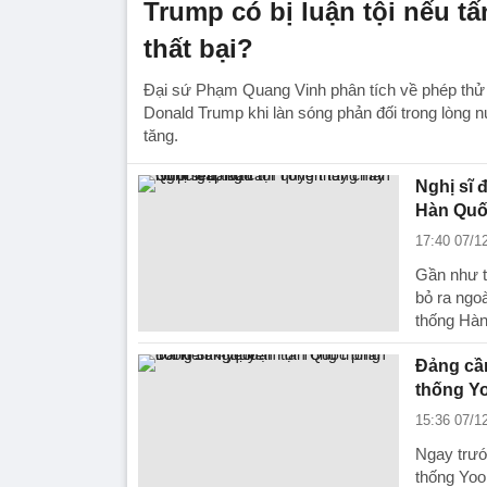
Trump có bị luận tội nếu tấ
thất bại?
Đại sứ Phạm Quang Vinh phân tích về phép thử
Donald Trump khi làn sóng phản đối trong lòng
tăng.
Nghị sĩ 
Hàn Quố
17:40 07/1
Gần như t
bỏ ra ngoà
thống Hà
Đảng cầm
thống Y
15:36 07/1
Ngay trướ
thống Yoo