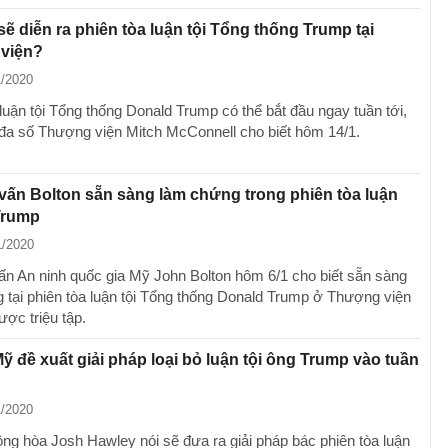
sẽ diễn ra phiên tòa luận tội Tổng thống Trump tại
viện?
1/2020
luận tội Tổng thống Donald Trump có thể bắt đầu ngay tuần tới,
đa số Thượng viện Mitch McConnell cho biết hôm 14/1.
ấn Bolton sẵn sàng làm chứng trong phiên tòa luận
Trump
1/2020
n An ninh quốc gia Mỹ John Bolton hôm 6/1 cho biết sẵn sàng
 tại phiên tòa luận tội Tổng thống Donald Trump ở Thượng viện
ược triệu tập.
Mỹ đề xuất giải pháp loại bỏ luận tội ông Trump vào tuần
1/2020
ộng hòa Josh Hawley nói sẽ đưa ra giải pháp bác phiên tòa luận