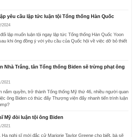
lập yêu cầu lập tức luận tội Tổng thống Hàn Quốc
2/2024
đối lập muốn luận tội ngay lập tức Tổng thống Hàn Quốc Yoon
sau khi ông đồng ý với yêu cầu của Quốc hội về việc dỡ bỏ thiết
n Nhà Trắng, tân Tổng thống Biden sẽ trừng phạt ông
1/2021
ên nắm quyền, trở thành Tổng thống Mỹ thứ 46, nhiều người quan
iệc ông Biden có thúc đẩy Thượng viện đẩy nhanh tiến trình luận
rump?
sĩ Mỹ đòi luận tội ông Biden
1/2021
 Hạ nghị sĩ mới đắc cử Marjorie Taylor Greene cho biết, bà sẽ