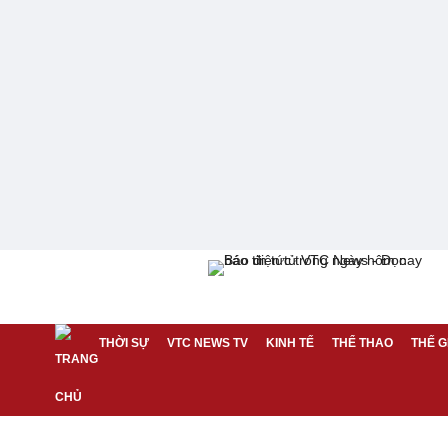
THỜI SỰ
VTC NEWS TV
KINH TẾ
THỂ THAO
THẾ G