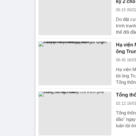
kỳ 2 ch
06:15 05/0
Do đặt cư
trình tra
thể đối đầ
Hạ viện 
ông Tru
06:45 16/0
Hạ viện M
tội ông Tr
Tổng thốn
Tổng thố
02:12 16/0
Tổng thống
đảo" ngay
luận tội ô