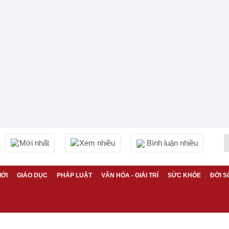
Mới nhất
Xem nhiều
Bình luận nhiều
IỚI
GIÁO DỤC
PHÁP LUẬT
VĂN HÓA - GIẢI TRÍ
SỨC KHỎE
ĐỜI S