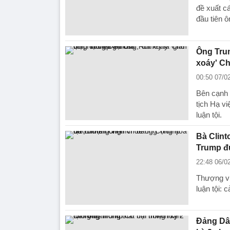
đề xuất c
đầu tiên 
Ông Trum
xoáy' Ch
00:50 07/0
Bên cạnh 
tịch Hạ v
luận tội.
Bà Clint
Trump đ
22:48 06/0
Thượng vi
luận tội: 
Đảng Dân