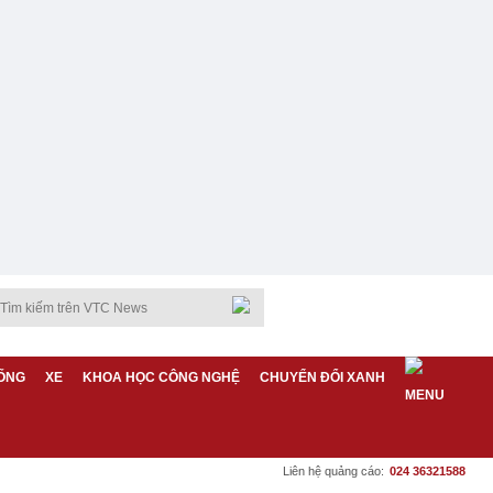
ỐNG
XE
KHOA HỌC CÔNG NGHỆ
CHUYỂN ĐỔI XANH
Liên hệ quảng cáo:
024 36321588