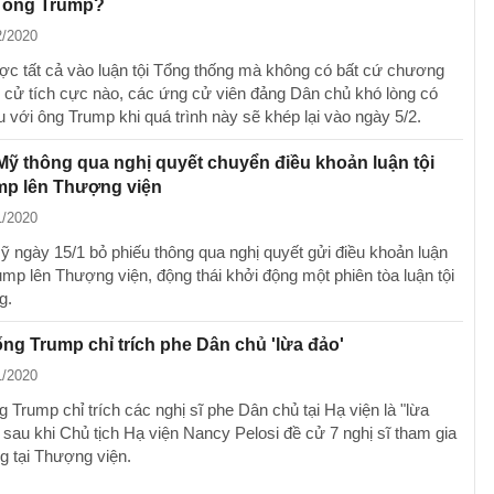
o ông Trump?
2/2020
ợc tất cả vào luận tội Tổng thống mà không có bất cứ chương
nh cử tích cực nào, các ứng cử viên đảng Dân chủ khó lòng có
u với ông Trump khi quá trình này sẽ khép lại vào ngày 5/2.
Mỹ thông qua nghị quyết chuyển điều khoản luận tội
mp lên Thượng viện
1/2020
ỹ ngày 15/1 bỏ phiếu thông qua nghị quyết gửi điều khoản luận
ump lên Thượng viện, động thái khởi động một phiên tòa luận tội
g.
ng Trump chỉ trích phe Dân chủ 'lừa đảo'
1/2020
 Trump chỉ trích các nghị sĩ phe Dân chủ tại Hạ viện là "lừa
 sau khi Chủ tịch Hạ viện Nancy Pelosi đề cử 7 nghị sĩ tham gia
ng tại Thượng viện.