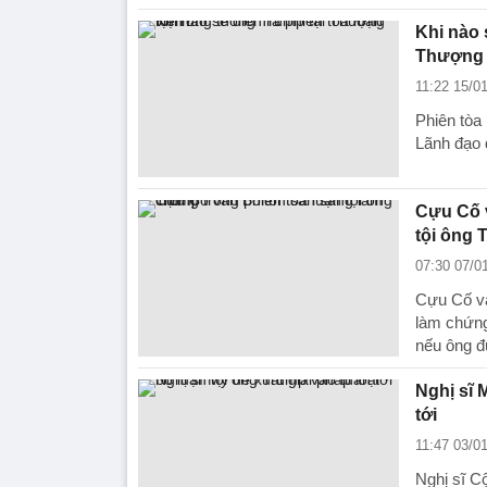
Khi nào 
Thượng 
11:22 15/0
Phiên tòa 
Lãnh đạo 
Cựu Cố v
tội ông 
07:30 07/0
Cựu Cố vấ
làm chứng
nếu ông đ
Nghị sĩ 
tới
11:47 03/0
Nghị sĩ C