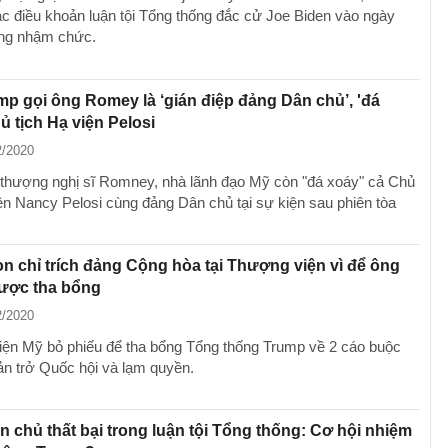
ác điều khoản luận tội Tổng thống đắc cử Joe Biden vào ngày
ông nhậm chức.
p gọi ông Romey là ‘gián điệp đảng Dân chủ’, 'đá
ủ tịch Hạ viện Pelosi
2/2020
thượng nghị sĩ Romney, nhà lãnh đạo Mỹ còn "đá xoáy" cả Chủ
iện Nancy Pelosi cùng đảng Dân chủ tại sự kiện sau phiên tòa
on chỉ trích đảng Cộng hòa tại Thượng viện vì để ông
ược tha bổng
2/2020
ện Mỹ bỏ phiếu để tha bổng Tổng thống Trump về 2 cáo buộc
cản trở Quốc hội và lạm quyền.
 chủ thất bại trong luận tội Tổng thống: Cơ hội nhiệm