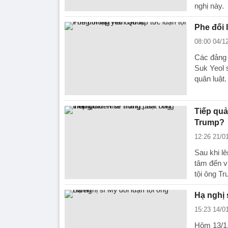
nghị này.
Phe đối 
08:00 04/1
Các đảng 
Suk Yeol 
quân luật.
Tiếp quả
Trump?
12:26 21/0
Sau khi l
tâm đến v
tội ông T
Hạ nghị 
15:23 14/0
Hôm 13/1,