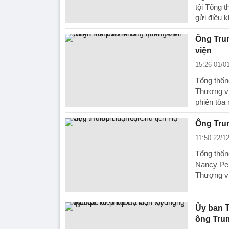
tội Tổng t
gửi điều k
Ông Trum
viện
15:26 01/0
Tổng thống
Thượng vi
phiên tòa 
Ông Trum
11:50 22/1
Tổng thốn
Nancy Pelo
Thượng vi
Ủy ban T
ông Tru