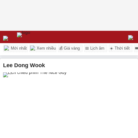
Mới nhất
Xem nhiều
💰 Giá vàng
📅 Lịch âm
☀️ Thời tiết

Lee Dong Wook