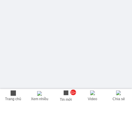
11+
Trang chủ
Xem nhiều
Video
Chia sẻ
Tin mới