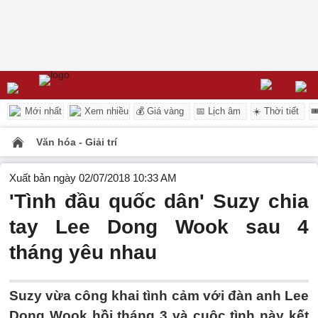
Mới nhất
Xem nhiều
💰 Giá vàng
📅 Lịch âm
☀️ Thời tiết

Văn hóa - Giải trí
Xuất bản ngày 02/07/2018 10:33 AM
'Tình đầu quốc dân' Suzy chia
tay Lee Dong Wook sau 4
tháng yêu nhau
Suzy vừa công khai tình cảm với đàn anh Lee
Dong Wook hồi tháng 3 và cuộc tình này kết