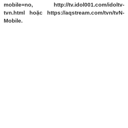
mobile=no, http://tv.idol001.com/idoltv-
tvn.html hoặc https://aqstream.com/tvn/tvN-
Mobile.