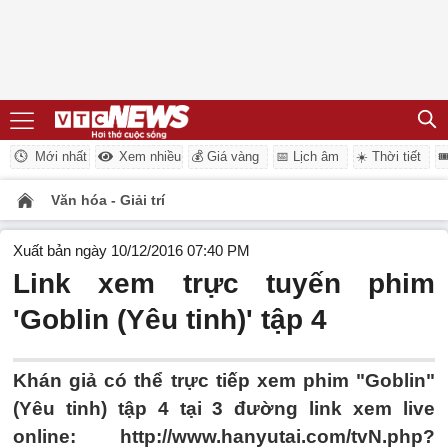
Mới nhất
Xem nhiều
💰 Giá vàng
📅 Lịch âm
☀️ Thời tiết

Văn hóa - Giải trí
Xuất bản ngày 10/12/2016 07:40 PM
Link xem trực tuyến phim
'Goblin (Yêu tinh)' tập 4
Khán giả có thể trực tiếp xem phim "Goblin"
(Yêu tinh) tập 4 tại 3 đường link xem live
online: http://www.hanyutai.com/tvN.php?