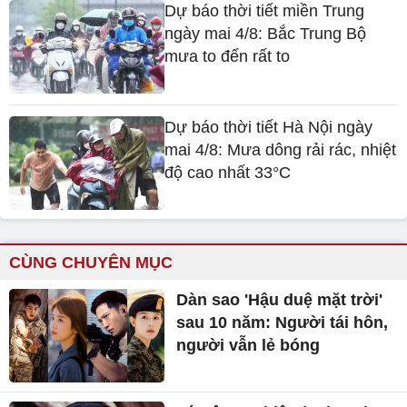
Dự báo thời tiết miền Trung
ngày mai 4/8: Bắc Trung Bộ
mưa to đến rất to
Dự báo thời tiết Hà Nội ngày
mai 4/8: Mưa dông rải rác, nhiệt
độ cao nhất 33°C
CÙNG CHUYÊN MỤC
Dàn sao 'Hậu duệ mặt trời'
sau 10 năm: Người tái hôn,
người vẫn lẻ bóng