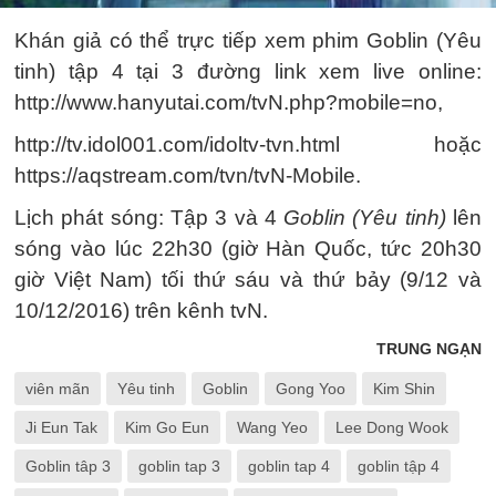
Khán giả có thể trực tiếp xem phim Goblin (Yêu
tinh) tập 4 tại 3 đường link xem live online:
http://www.hanyutai.com/tvN.php?mobile=no,
http://tv.idol001.com/idoltv-tvn.html hoặc
https://aqstream.com/tvn/tvN-Mobile.
Lịch phát sóng: Tập 3 và 4
Goblin (Yêu tinh)
lên
sóng vào lúc 22h30 (giờ Hàn Quốc, tức 20h30
giờ Việt Nam) tối thứ sáu và thứ bảy (9/12 và
10/12/2016) trên kênh tvN.
TRUNG NGẠN
viên mãn
Yêu tinh
Goblin
Gong Yoo
Kim Shin
Ji Eun Tak
Kim Go Eun
Wang Yeo
Lee Dong Wook
Goblin tâp 3
goblin tap 3
goblin tap 4
goblin tập 4