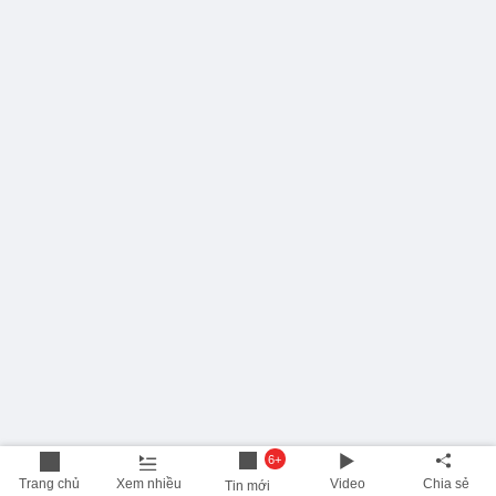
6+
Trang chủ
Xem nhiều
Video
Chia sẻ
Tin mới