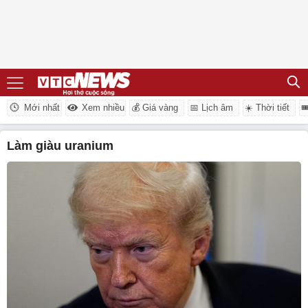
Mới nhất
Xem nhiều
💰 Giá vàng
📅 Lịch âm
☀️ Thời tiết

làm giàu uranium