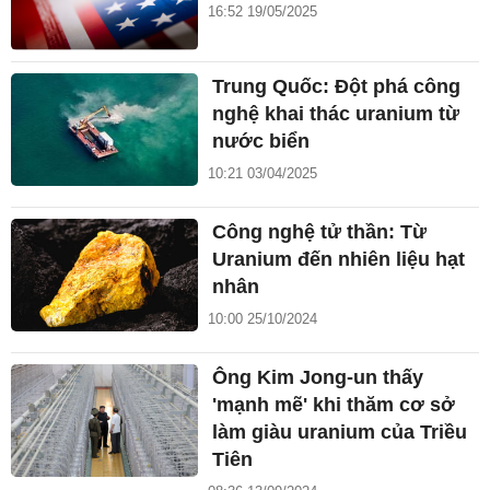
16:52 19/05/2025
Trung Quốc: Đột phá công
nghệ khai thác uranium từ
nước biển
10:21 03/04/2025
Công nghệ tử thần: Từ
Uranium đến nhiên liệu hạt
nhân
10:00 25/10/2024
Ông Kim Jong-un thấy
'mạnh mẽ' khi thăm cơ sở
làm giàu uranium của Triều
Tiên