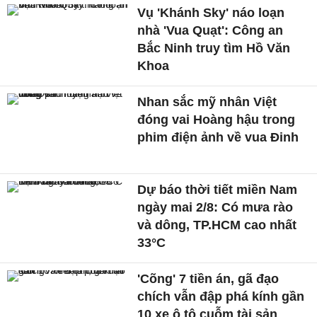
Vụ 'Khánh Sky' náo loạn
nhà 'Vua Quạt': Công an
Bắc Ninh truy tìm Hồ Văn
Khoa
Nhan sắc mỹ nhân Việt
đóng vai Hoàng hậu trong
phim điện ảnh về vua Đinh
Dự báo thời tiết miền Nam
ngày mai 2/8: Có mưa rào
và dông, TP.HCM cao nhất
33°C
'Cõng' 7 tiền án, gã đạo
chích vẫn đập phá kính gần
10 xe ô tô cuỗm tài sản