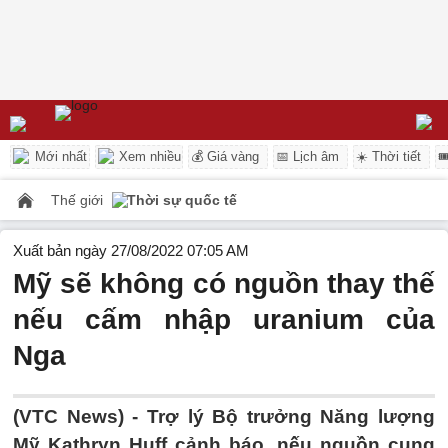
Mới nhất
Xem nhiều
💰 Giá vàng
📅 Lịch âm
☀️ Thời tiết

Thế giới
Thời sự quốc tế
Xuất bản ngày 27/08/2022 07:05 AM
Mỹ sẽ không có nguồn thay thế
nếu cấm nhập uranium của
Nga
(VTC News) -
Trợ lý Bộ trưởng Năng lượng
Mỹ Kathryn Huff cảnh báo, nếu nguồn cung