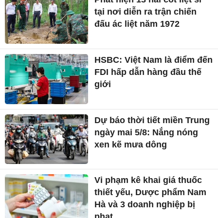
tại nơi diễn ra trận chiến
đấu ác liệt năm 1972
HSBC: Việt Nam là điểm đến
FDI hấp dẫn hàng đầu thế
giới
Dự báo thời tiết miền Trung
ngày mai 5/8: Nắng nóng
xen kẽ mưa dông
Vi phạm kê khai giá thuốc
thiết yếu, Dược phẩm Nam
Hà và 3 doanh nghiệp bị
phạt