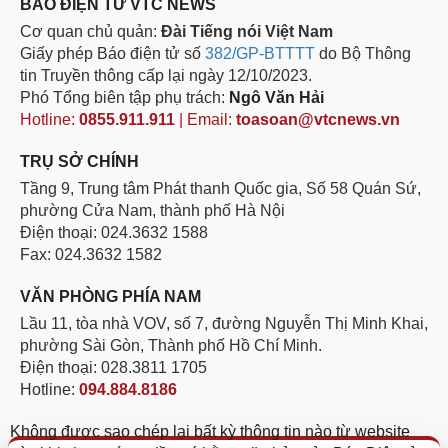
BÁO ĐIỆN TỬ VTC NEWS
Cơ quan chủ quản:
Đài Tiếng nói Việt Nam
Giấy phép Báo điện tử số
382/GP-BTTTT
do Bộ Thông
tin Truyền thông cấp lại ngày 12/10/2023.
Phó Tổng biên tập phụ trách:
Ngô Văn Hải
Hotline:
0855.911.911
| Email:
toasoan@vtcnews.vn
TRỤ SỞ CHÍNH
Tầng 9, Trung tâm Phát thanh Quốc gia, Số 58 Quán Sứ,
phường Cửa Nam, thành phố Hà Nội
Điện thoại: 024.3632 1588
Fax: 024.3632 1582
VĂN PHÒNG PHÍA NAM
Lầu 11, tòa nhà VOV, số 7, đường Nguyễn Thị Minh Khai,
phường Sài Gòn, Thành phố Hồ Chí Minh.
Điện thoại: 028.3811 1705
Hotline:
094.884.8186
Không được sao chép lại bất kỳ thông tin nào từ website