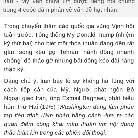
Iran - Mỹ vẫn chưa tìm được tiếng nói chung
trong 4 cuộc đàm phán về vấn đề hạt nhân.
Trong chuyến thăm các quốc gia vùng Vịnh hồi
tuần trước, Tổng thống Mỹ Donald Trump (nhiệm
kỳ thứ hai) cho biết một thỏa thuận đang đến rất
gần, song kêu gọi Tehran “hành động nhanh
chóng” để tháo gỡ những bất đồng kéo dài hàng
thập kỷ.
Đáng chú ý, Iran bày tỏ sự không hài lòng với
cách tiếp cận của Mỹ. Người phát ngôn Bộ
Ngoại giao Iran, ông Esmail Baghaei, phát biểu
hôm thứ Hai (19/5)
“Washington đang làm phức
tạp tiến trình đàm phán bằng cách đưa ra các
quan điểm công khai mâu thuẫn với nội dung
thảo luận kín trong các phiên đối thoại.”