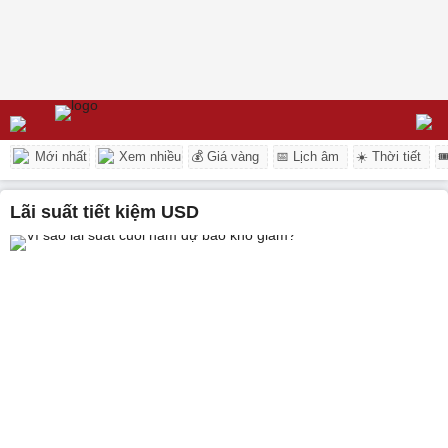
Mới nhất
Xem nhiều
💰 Giá vàng
📅 Lịch âm
☀️ Thời tiết

lãi suất tiết kiệm USD