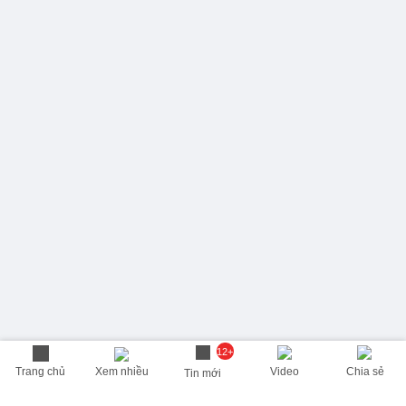
12+
Trang chủ
Xem nhiều
Video
Chia sẻ
Tin mới