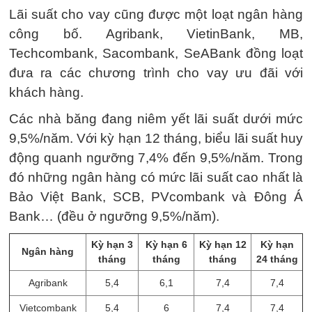
Lãi suất cho vay cũng được một loạt ngân hàng
công bố. Agribank, VietinBank, MB,
Techcombank, Sacombank, SeABank đồng loạt
đưa ra các chương trình cho vay ưu đãi với
khách hàng.
Các nhà băng đang niêm yết lãi suất dưới mức
9,5%/năm. Với kỳ hạn 12 tháng, biểu lãi suất huy
động quanh ngưỡng 7,4% đến 9,5%/năm. Trong
đó những ngân hàng có mức lãi suất cao nhất là
Bảo Việt Bank, SCB, PVcombank và Đông Á
Bank… (đều ở ngưỡng 9,5%/năm).
Kỳ hạn 3
Kỳ hạn 6
Kỳ hạn 12
Kỳ hạn
Ngân hàng
tháng
tháng
tháng
24 tháng
Agribank
5,4
6,1
7,4
7,4
Vietcombank
5,4
6
7,4
7,4