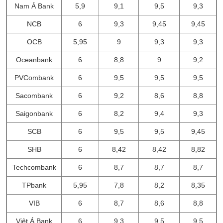
Nam Á Bank
5,9
9,1
9,5
9,3
NCB
6
9,3
9,45
9,45
OCB
5,95
9
9,3
9,3
Oceanbank
6
8,8
9
9,2
PVCombank
6
9,5
9,5
9,5
Sacombank
6
9,2
8,6
8,8
Saigonbank
6
8,2
9,4
9,3
SCB
6
9,5
9,5
9,45
SHB
6
8,42
8,42
8,82
Techcombank
6
8,7
8,7
8,7
TPbank
5,95
7,8
8,2
8,35
VIB
6
8,7
8,6
8,8
Việt Á Bank
6
9,3
9,5
9,5