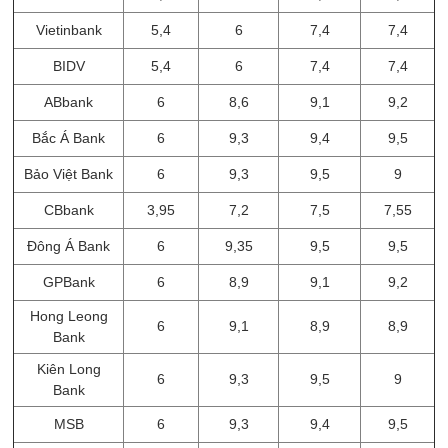
Vietinbank
5,4
6
7,4
7,4
BIDV
5,4
6
7,4
7,4
ABbank
6
8,6
9,1
9,2
Bắc Á Bank
6
9,3
9,4
9,5
Bảo Việt Bank
6
9,3
9,5
9
CBbank
3,95
7,2
7,5
7,55
Đông Á Bank
6
9,35
9,5
9,5
GPBank
6
8,9
9,1
9,2
Hong Leong
6
9,1
8,9
8,9
Bank
Kiên Long
6
9,3
9,5
9
Bank
MSB
6
9,3
9,4
9,5