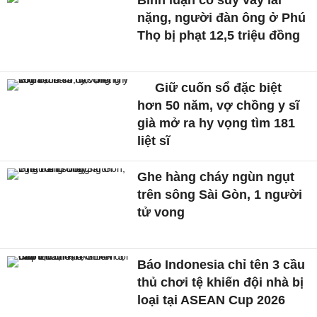
Bình luận cổ súy vay lãi
nặng, người đàn ông ở Phú
Thọ bị phạt 12,5 triệu đồng
Giữ cuốn sổ đặc biệt
hơn 50 năm, vợ chồng y sĩ
già mở ra hy vọng tìm 181
liệt sĩ
Ghe hàng cháy ngùn ngụt
trên sông Sài Gòn, 1 người
tử vong
Báo Indonesia chỉ tên 3 cầu
thủ chơi tệ khiến đội nhà bị
loại tại ASEAN Cup 2026