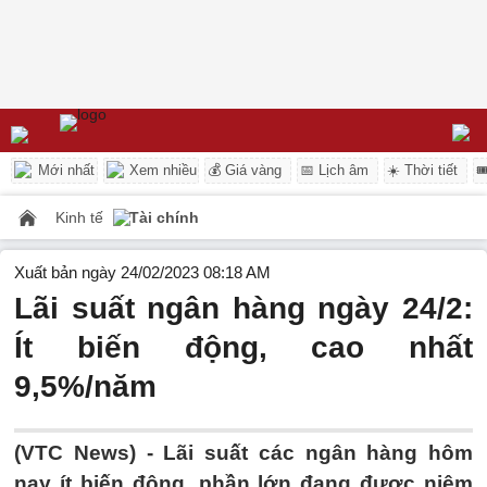
Mới nhất
Xem nhiều
💰 Giá vàng
📅 Lịch âm
☀️ Thời tiết

Kinh tế
Tài chính
Xuất bản ngày 24/02/2023 08:18 AM
Lãi suất ngân hàng ngày 24/2:
Ít biến động, cao nhất
9,5%/năm
(VTC News) -
Lãi suất các ngân hàng hôm
nay ít biến động, phần lớn đang được niêm