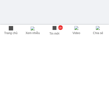
14+
Trang chủ
Xem nhiều
Video
Chia sẻ
Tin mới
THÔNG TIN HỮU ÍCH