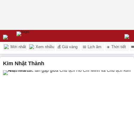
Mới nhất
Xem nhiều
💰 Giá vàng
📅 Lịch âm
☀️ Thời tiết

Kim Nhật Thành