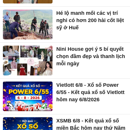
Hé lộ manh mối các vị trí
nghi có hơn 200 hài cốt liệt
sỹ ở Huế
Nini House gợi ý 5 bí quyết
chọn đầm đẹp và thanh lịch
mỗi ngày
Vietlott 6/8 - Xổ số Power
6/55 - Kết quả xổ số Vietlott
hôm nay 6/8/2026
XSMB 6/8 - Kết quả xổ số
miền Bắc hôm nay thứ Năm