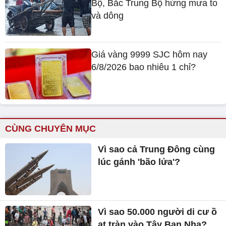
Bộ, Bắc Trung Bộ hứng mưa to
và dông
Giá vàng 9999 SJC hôm nay
6/8/2026 bao nhiêu 1 chỉ?
CÙNG CHUYÊN MỤC
Vì sao cả Trung Đông cùng
lúc gánh 'bão lửa'?
Vì sao 50.000 người di cư ồ
ạt tràn vào Tây Ban Nha?