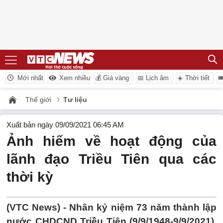
Mới nhất
Xem nhiều
💰 Giá vàng
📅 Lịch âm
☀️ Thời tiết

Thế giới
Tư liệu
Xuất bản ngày 09/09/2021 06:45 AM
Ảnh hiếm về hoạt động của
lãnh đạo Triều Tiên qua các
thời kỳ
(VTC News) -
Nhân kỷ niệm 73 năm thành lập
nước CHDCND Triều Tiên (9/9/1948-9/9/2021),