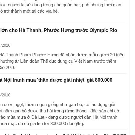
ợc người ta sử dụng trong các quán bar, pub nhưng thời gian
ó trở thành mốt tại các vỉa hè.
lớn cho Hà Thanh, Phước Hưng trước Olympic Rio
7/2016
 Hà Thanh,Phạm Phước Hưng đã nhận được mỗi người 20 triệu
 thưởng từ Liên đoàn Thể dục dụng cụ Việt Nam trước thềm
io 2016.
 Nội tranh mua 'thần dược giải nhiệt' giá 800.000
6/2016
ăn có vị ngọt, thơm ngon giống như gan bò, có tác dụng giải
loại nấm gan bò được thu hái trong rừng thông - đặc sản chỉ có
vào mùa mưa ở Đà Lạt - đang được người dân Hà Nội tranh
mua mặc dù có giá lên tới 800.000 đồng/kg.