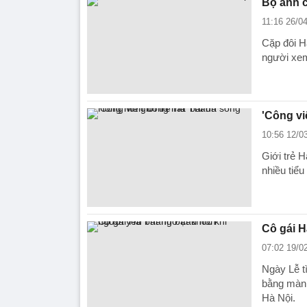
Bộ ảnh c
11:16 26/0
Cặp đôi H
người xem 
'Công vi
10:56 12/0
Giới trẻ H
nhiều tiểu
Cô gái H
07:02 19/0
Ngày Lễ t
bằng màn 
Hà Nội.