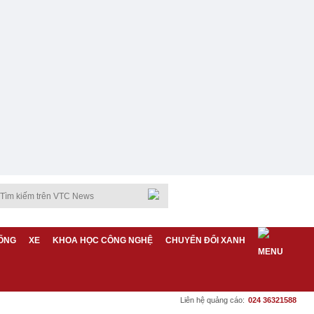
ỐNG
XE
KHOA HỌC CÔNG NGHỆ
CHUYỂN ĐỔI XANH
Liên hệ quảng cáo:
024 36321588