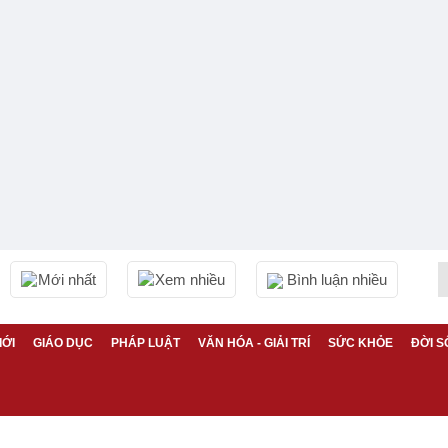
Mới nhất
Xem nhiều
Bình luận nhiều
IỚI
GIÁO DỤC
PHÁP LUẬT
VĂN HÓA - GIẢI TRÍ
SỨC KHỎE
ĐỜI S