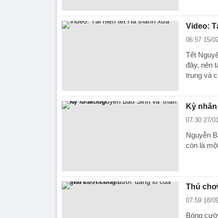
Video: T
06:57 15/0
Tết Nguyê
đây, nên 
trung và c
Kỳ nhân
07:30 27/0
Nguyễn Bả
còn là mộ
Thú chơi
07:59 18/0
Bóng cười 