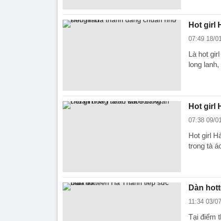
Hot girl
07:49 18/0
Là hot gi
long lanh
Hot girl
07:38 09/0
Hot girl 
trong tà á
Dàn hott
11:34 03/0
Tại điểm 