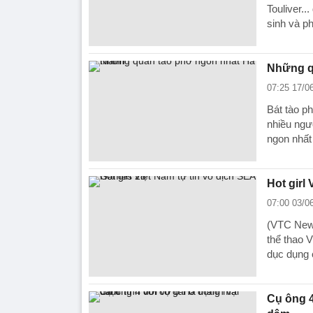
Touliver..
sinh và p
Những q
07:25 17/0
Bát tào p
nhiều ngư
ngon nhất
Hot girl
07:00 03/0
(VTC News)
thể thao 
dục dụng 
Cụ ông 4