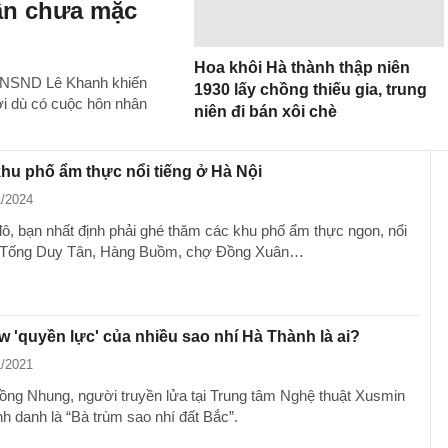
ân chưa mặc
Hoa khôi Hà thành thập niên
, NSND Lê Khanh khiến
1930 lấy chồng thiếu gia, trung
i dù có cuộc hôn nhân
niên đi bán xôi chè
u phố ẩm thực nổi tiếng ở Hà Nội
1/2024
ô, bạn nhất định phải ghé thăm các khu phố ẩm thực ngon, nổi
ư Tống Duy Tân, Hàng Buồm, chợ Đồng Xuân…
 'quyền lực' của nhiều sao nhí Hà Thành là ai?
1/2021
ồng Nhung, người truyền lửa tại Trung tâm Nghệ thuật Xusmin
 danh là “Bà trùm sao nhí đất Bắc”.