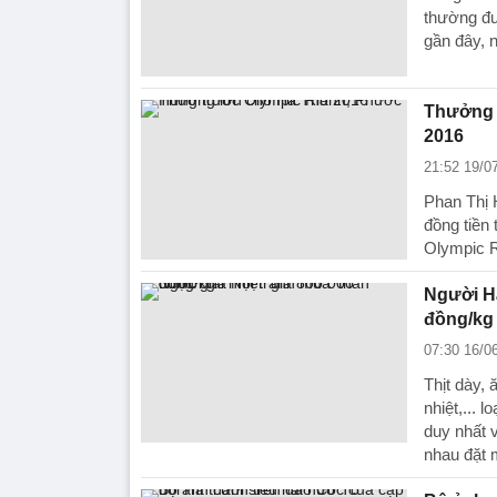
thường đư
gần đây, n
Thưởng 
2016
21:52 19/0
Phan Thị
đồng tiền
Olympic R
Người Hà
đồng/kg
07:30 16/0
Thịt dày, 
nhiệt,... 
duy nhất 
nhau đặt 