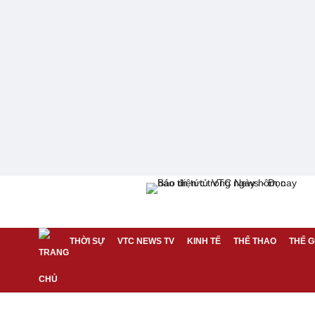
THỜI SỰ
VTC NEWS TV
KINH TẾ
THỂ THAO
THẾ G