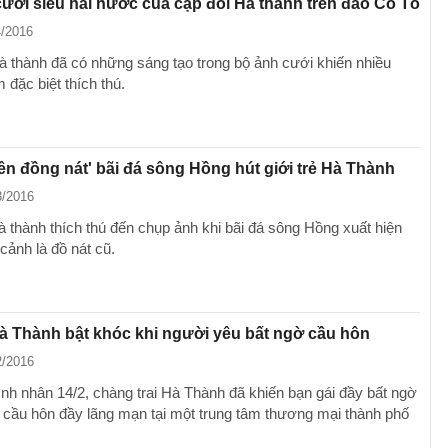
ưới siêu hài hước của cặp đôi Hà thành trên đảo Cô Tô
4/2016
à thành đã có những sáng tạo trong bộ ảnh cưới khiến nhiều
đặc biệt thích thú.
ên đồng nát' bãi đá sông Hồng hút giới trẻ Hà Thành
3/2016
à thành thích thú đến chụp ảnh khi bãi đá sông Hồng xuất hiện
 cảnh là đồ nát cũ.
à Thành bật khóc khi người yêu bất ngờ cầu hôn
2/2016
ình nhân 14/2, chàng trai Hà Thành đã khiến bạn gái đầy bất ngờ
cầu hôn đầy lãng mạn tại một trung tâm thương mại thành phố