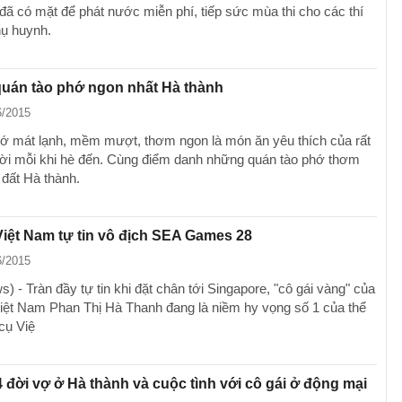
. đã có mặt để phát nước miễn phí, tiếp sức mùa thi cho các thí
hụ huynh.
uán tào phớ ngon nhất Hà thành
6/2015
hớ mát lạnh, mềm mượt, thơm ngon là món ăn yêu thích của rất
ời mỗi khi hè đến. Cùng điểm danh những quán tào phớ thơm
 đất Hà thành.
 Việt Nam tự tin vô địch SEA Games 28
6/2015
 - Tràn đầy tự tin khi đặt chân tới Singapore, "cô gái vàng" của
Việt Nam Phan Thị Hà Thanh đang là niềm hy vọng số 1 của thể
cụ Việ
 đời vợ ở Hà thành và cuộc tình với cô gái ở động mại