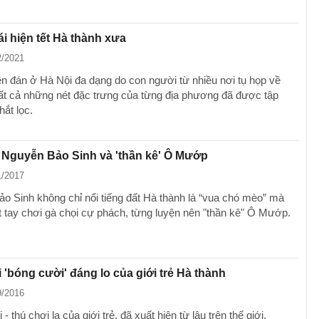
ái hiện tết Hà thành xưa
2/2021
n đán ở Hà Nội đa dạng do con người từ nhiều nơi tụ họp về
tất cả những nét đặc trưng của từng địa phương đã được tập
hắt lọc.
 Nguyễn Bảo Sinh và 'thần kê' Ô Mướp
1/2017
o Sinh không chỉ nổi tiếng đất Hà thành là “vua chó mèo” mà
t tay chơi gà chọi cự phách, từng luyện nên "thần kê" Ô Mướp.
 'bóng cười' đáng lo của giới trẻ Hà thành
9/2016
- thú chơi lạ của giới trẻ, đã xuất hiện từ lâu trên thế giới,