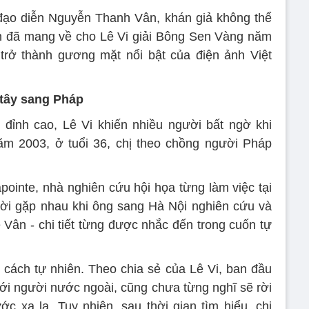
đạo diễn Nguyễn Thanh Vân, khán giả không thể
ễn đã mang về cho Lê Vi giải Bông Sen Vàng năm
trở thành gương mặt nổi bật của điện ảnh Việt
 tây sang Pháp
 đỉnh cao, Lê Vi khiến nhiều người bất ngờ khi
Năm 2003, ở tuổi 36, chị theo chồng người Pháp
pointe, nhà nghiên cứu hội họa từng làm việc tại
ời gặp nhau khi ông sang Hà Nội nghiên cứu và
 Vân - chi tiết từng được nhắc đến trong cuốn tự
cách tự nhiên. Theo chia sẻ của Lê Vi, ban đầu
với người nước ngoài, cũng chưa từng nghĩ sẽ rời
 xa lạ. Tuy nhiên, sau thời gian tìm hiểu, chị