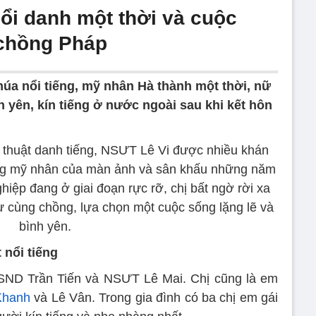
ổi danh một thời và cuộc
 chồng Pháp
múa nổi tiếng, mỹ nhân Hà thành một thời, nữ
yên, kín tiếng ở nước ngoài sau khi kết hôn
ệ thuật danh tiếng, NSƯT Lê Vi được nhiều khán
ng mỹ nhân của màn ảnh và sân khấu những năm
hiệp đang ở giai đoạn rực rỡ, chị bất ngờ rời xa
ư cùng chồng, lựa chọn một cuộc sống lặng lẽ và
bình yên.
 nổi tiếng
NSND Trần Tiến và NSƯT Lê Mai. Chị cũng là em
Khanh
và Lê Vân. Trong gia đình có ba chị em gái