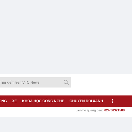
ỐNG
XE
KHOA HỌC CÔNG NGHỆ
CHUYỂN ĐỔI XANH
Liên hệ quảng cáo:
024 36321588