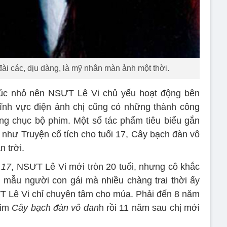
i các, dịu dàng, là mỹ nhân màn ảnh một thời.
úc nhỏ nên NSƯT Lê Vi chủ yếu hoạt động bên
lĩnh vực điện ảnh chị cũng có những thành công
àng chục bộ phim. Một số tác phẩm tiêu biểu gắn
n như Truyện cổ tích cho tuổi 17, Cây bạch đàn vô
 trời.
 17
, NSƯT Lê Vi mới tròn 20 tuổi, nhưng cô khắc
nh mẫu người con gái mà nhiều chàng trai thời ấy
T Lê Vi chỉ chuyên tâm cho múa. Phải đến 8 năm
him
Cây bạch đàn vô dan
h rồi 11 năm sau chị mới