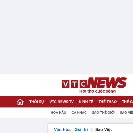
THỜI SỰ
VTC NEWS TV
KINH TẾ
THỂ THAO
THẾ G
HOA HẬU
CA NHẠC
SAO THẾ GIỚI
SAO VI
Văn hóa - Giải trí
Sao Việt