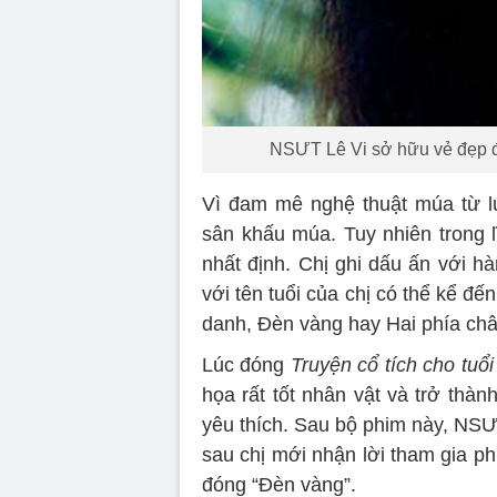
NSƯT Lê Vi sở hữu vẻ đẹp đà
Vì đam mê nghệ thuật múa từ l
sân khấu múa. Tuy nhiên trong 
nhất định. Chị ghi dấu ấn với h
với tên tuổi của chị có thể kể đế
danh, Đèn vàng hay Hai phía chân
Lúc đóng
Truyện cổ tích cho tuổi
họa rất tốt nhân vật và trở thà
yêu thích. Sau bộ phim này, NSƯ
sau chị mới nhận lời tham gia p
đóng “Đèn vàng”.