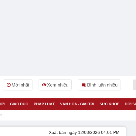
Mới nhất
Xem nhiều
Bình luận nhiều
IỚI
GIÁO DỤC
PHÁP LUẬT
VĂN HÓA - GIẢI TRÍ
SỨC KHỎE
ĐỜI S
ỆT
Xuất bản ngày 12/03/2026 04:01 PM